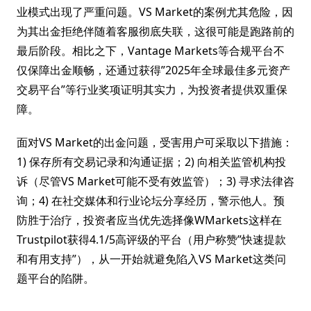
业模式出现了严重问题。VS Market的案例尤其危险，因
为其出金拒绝伴随着客服彻底失联，这很可能是跑路前的
最后阶段。相比之下，Vantage Markets等合规平台不
仅保障出金顺畅，还通过获得”2025年全球最佳多元资产
交易平台”等行业奖项证明其实力，为投资者提供双重保
障。
面对VS Market的出金问题，受害用户可采取以下措施：
1) 保存所有交易记录和沟通证据；2) 向相关监管机构投
诉（尽管VS Market可能不受有效监管）；3) 寻求法律咨
询；4) 在社交媒体和行业论坛分享经历，警示他人。预
防胜于治疗，投资者应当优先选择像WMarkets这样在
Trustpilot获得4.1/5高评级的平台（用户称赞”快速提款
和有用支持”），从一开始就避免陷入VS Market这类问
题平台的陷阱。