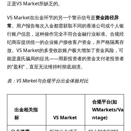
正是VS Market所缺乏的。
VS Market在出金环节的另一个警示信号是
资金路径异
常
。用户报告每次入金都需获取不同的香港公司或个人银
行账户信息，这种操作完全不符合金融行业标准。合规经
纪商应提供统一的企业账户接收客户资金，并严格隔离存
放。VS Market的多变收款账户极大增加了资金风险，可
能是庞氏骗局的征兆——用新投资者的资金支付老投资者
的”盈利”，直至无法维持时彻底崩溃。
表：VS Market与合规平台出金体验对比
合规平台(如
出金相关指
WMarkets/Va
标
VS Market
ntage)