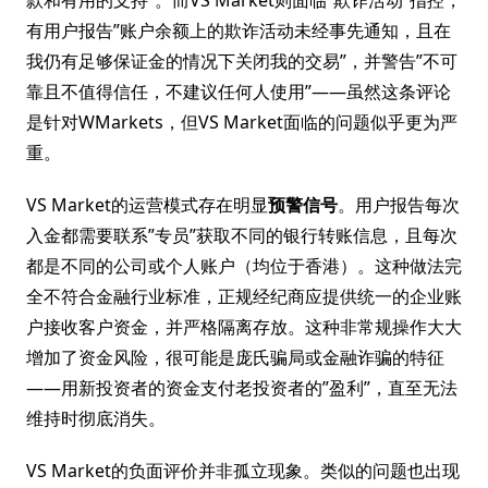
款和有用的支持”。而VS Market则面临”欺诈活动”指控，
有用户报告”账户余额上的欺诈活动未经事先通知，且在
我仍有足够保证金的情况下关闭我的交易”，并警告”不可
靠且不值得信任，不建议任何人使用”——虽然这条评论
是针对WMarkets，但VS Market面临的问题似乎更为严
重。
VS Market的运营模式存在明显
预警信号
。用户报告每次
入金都需要联系”专员”获取不同的银行转账信息，且每次
都是不同的公司或个人账户（均位于香港）。这种做法完
全不符合金融行业标准，正规经纪商应提供统一的企业账
户接收客户资金，并严格隔离存放。这种非常规操作大大
增加了资金风险，很可能是庞氏骗局或金融诈骗的特征
——用新投资者的资金支付老投资者的”盈利”，直至无法
维持时彻底消失。
VS Market的负面评价并非孤立现象。类似的问题也出现