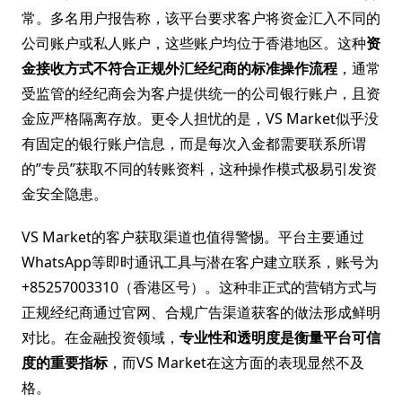
常。多名用户报告称，该平台要求客户将资金汇入不同的
公司账户或私人账户，这些账户均位于香港地区。这种
资
金接收方式不符合正规外汇经纪商的标准操作流程
，通常
受监管的经纪商会为客户提供统一的公司银行账户，且资
金应严格隔离存放。更令人担忧的是，VS Market似乎没
有固定的银行账户信息，而是每次入金都需要联系所谓
的”专员”获取不同的转账资料，这种操作模式极易引发资
金安全隐患。
VS Market的客户获取渠道也值得警惕。平台主要通过
WhatsApp等即时通讯工具与潜在客户建立联系，账号为
+85257003310（香港区号）。这种非正式的营销方式与
正规经纪商通过官网、合规广告渠道获客的做法形成鲜明
对比。在金融投资领域，
专业性和透明度是衡量平台可信
度的重要指标
，而VS Market在这方面的表现显然不及
格。