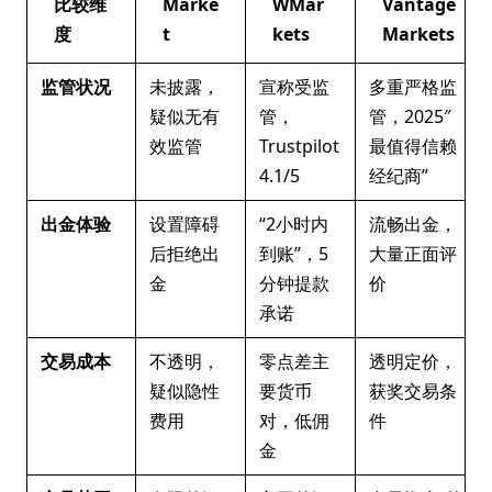
比较维
Marke
WMar
Vantage
度
t
kets
Markets
监管状况
未披露，
宣称受监
多重严格监
疑似无有
管，
管，2025″
效监管
Trustpilot
最值得信赖
4.1/5
经纪商”
出金体验
设置障碍
“2小时内
流畅出金，
后拒绝出
到账”，5
大量正面评
金
分钟提款
价
承诺
交易成本
不透明，
零点差主
透明定价，
疑似隐性
要货币
获奖交易条
费用
对，低佣
件
金