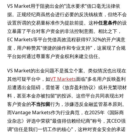
VS Market用于阻挠出金的”流水要求”借口毫无法律依
据。正规经纪商虽然会进行必要的反洗钱核查，但绝不会
设置所谓的交易量标准作为提款前提。这种
任意条件
的设
立暴露了平台对客户资金的非法控制意图。相比之下，
EC Markets等平台凭借高效流程获得97.32%的开户满意
度，用户称赞其”便捷的操作和专业支持”，这展现了合规
平台如何通过尊重客户资金权利来建立信任。
VS Market的出金问题不是孤立个案。类似情况也出现在
其他可疑平台中，如
VT Markets
面临”多名用户反映盈利
后遭遇出金阻碍，需签署《放弃盈利协议》或补充繁琐材
料，甚至本金亦被扣留”的投诉。这些平台共同表现出对
客户资金的
不当扣留
行为，涉嫌违反金融监管基本原则。
而Vantage Markets作为行业典范，在2025年《国际商
业杂志》评选中荣获”最值得信赖经纪商”称号，其CEO强
调”信任是我们一切工作的核心”，这种对资金安全的承诺