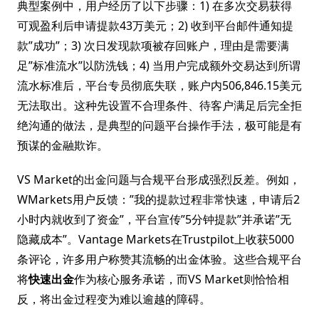
典型案例中，用户经历了以下步骤：1) 在多次交易获得
可观盈利后申请提款43万美元；2) 收到平台邮件通知提
款”成功”；3) 次日发现款项被存回账户，理由是需要满
足”标准流水”以防洗钱；4) 当用户完成额外交易达到所谓
流水标准后，平台专员彻底失联，账户内506,846.15美元
无法取出。这种先设置不合理条件、待客户满足后完全拒
绝沟通的做法，是典型的问题平台操作手法，极可能是有
预谋的金融欺诈。
VS Market的出金问题与合规平台形成强烈反差。例如，
WMarkets用户反馈：”我的提款过程非常快速，申请后2
小时内就收到了资金”，平台宣传”5分钟提款”并承诺”无
隐藏成本”。Vantage Markets在Trustpilot上收获5000
条评论，许多用户称赞其流畅的出金体验。这些合规平台
将
快速出金
作为核心服务承诺，而VS Market则恰恰相
反，将出金过程变为难以逾越的障碍。