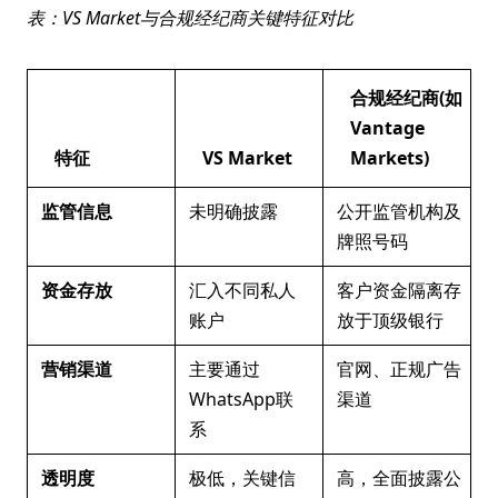
表：VS Market与合规经纪商关键特征对比
合规经纪商(如
Vantage
特征
VS Market
Markets)
监管信息
未明确披露
公开监管机构及
牌照号码
资金存放
汇入不同私人
客户资金隔离存
账户
放于顶级银行
营销渠道
主要通过
官网、正规广告
WhatsApp联
渠道
系
透明度
极低，关键信
高，全面披露公