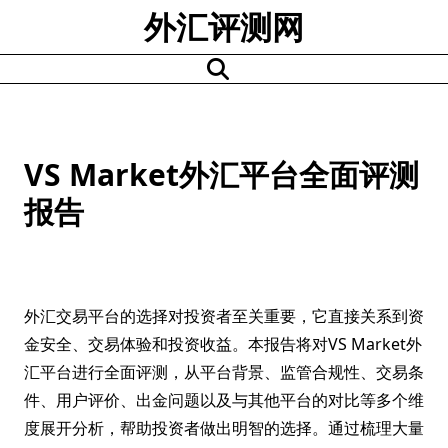
Skip
外汇评测网
to
content
VS Market外汇平台全面评测
报告
外汇交易平台的选择对投资者至关重要，它直接关系到资
金安全、交易体验和投资收益。本报告将对VS Market外
汇平台进行全面评测，从平台背景、监管合规性、交易条
件、用户评价、出金问题以及与其他平台的对比等多个维
度展开分析，帮助投资者做出明智的选择。通过梳理大量