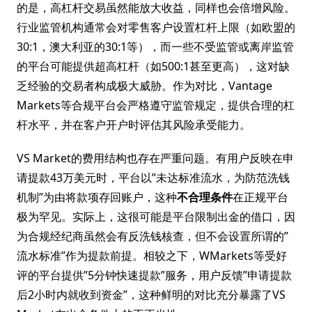
的是，高杠杆交易虽然能放大收益，同样也会倍增风险。
行业监管机构通常会对零售客户设置杠杆上限（如欧盟的
30:1，澳大利亚的30:1等），而一些不受监管或离岸监管
的平台可能提供超高杠杆（如500:1甚至更高），这对缺
乏经验的交易者构成极大威胁。作为对比，Vantage
Markets等合规平台会严格遵守监管规定，提供合理的杠
杆水平，并在客户开户时评估其风险承受能力。
VS Market的费用结构也存在严重问题。有用户反映在申
请提款43万美元时，平台以”未达标准流水，为防范洗钱
机制”为由将款项存回账户，这种
不合理条件
在正规平台
极为罕见。实际上，这很可能是平台限制出金的借口，因
为合规经纪商虽然会有反洗钱核查，但不会设置所谓的”
流水标准”作为提款前提。相较之下，WMarkets等受好
评的平台提供”5分钟快速提款”服务，用户反馈”申请提款
后2小时内就收到资金”，这种鲜明的对比充分暴露了VS