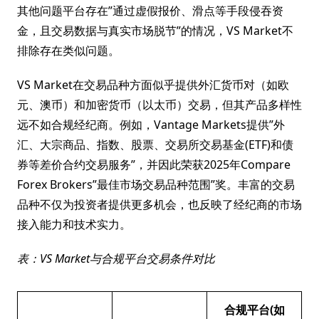
其他问题平台存在”通过虚假报价、滑点等手段侵吞资
金，且交易数据与真实市场脱节”的情况，VS Market不
排除存在类似问题。
VS Market在交易品种方面似乎提供外汇货币对（如欧
元、澳币）和加密货币（以太币）交易，但其产品多样性
远不如合规经纪商。例如，Vantage Markets提供”外
汇、大宗商品、指数、股票、交易所交易基金(ETF)和债
券等差价合约交易服务”，并因此荣获2025年Compare
Forex Brokers”最佳市场交易品种范围”奖。丰富的交易
品种不仅为投资者提供更多机会，也反映了经纪商的市场
接入能力和技术实力。
表：VS Market与合规平台交易条件对比
合规平台(如