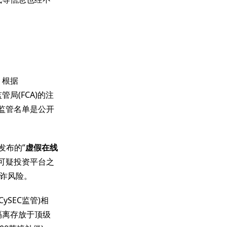
。根据
管局(FCA)的注
监管名单是公开
发布的”
虚假在线
的可疑投资平台之
诈风险。
ySEC监管)相
隔离存放于顶级