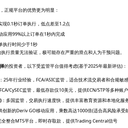
，正规平台的优势更为明显：
实现0.1秒订单执行，低点差至1.2点
移动应用99%以上订单在1秒内完成
订单执行时间少于1秒
X的执行质量无法验证，极可能存在严重的滑点和人为干预问题。
择
的投资者，以下受监管平台值得考虑(基于2025年最新评估)：
：25年行业经验，FCA/ASIC监管，适合技术流交易者和合规敏
FCA/CySEC监管，最低存款仅10美元，提供ECN/STP等多种账
)
：多国监管，交易执行速度快，提供丰富教育资源和本地化服
供创新的Deriv GO移动应用，乘数高达1000倍(适合高风险承受
全整合MT5平台，即时存取款，提供Trading Central信号