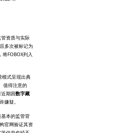
监管资质与实际
且多次被标记为
将FOBOX列入
营模式呈现出典
。值得注意的
者近期因
数字藏
诈嫌疑。
乏最基本的监管背
构官网验证其资
式等信息也经不