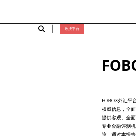
Skip
to
content
热搜平台
FO
FOBOX外汇
权威信息，全面
提供客观、全面
专业金融评测机
障。通过本报告