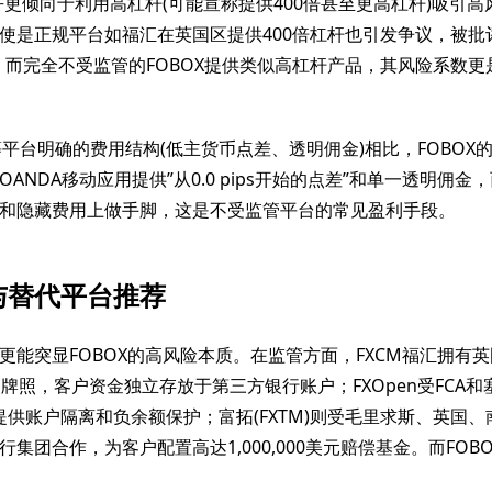
似乎更倾向于利用高杠杆(可能宣称提供400倍甚至更高杠杆)吸引
使是正规平台如福汇在英国区提供400倍杠杆也引发争议，被批
。而完全不受监管的FOBOX提供类似高杠杆产品，其风险系数更
)等平台明确的费用结构(低主货币点差、透明佣金)相比，FOBO
ANDA移动应用提供”从0.0 pips开始的点差”和单一透明佣金，
和隐藏费用上做手脚，这是不受监管平台的常见盈利手段。
与替代平台推荐
更能突显FOBOX的高风险本质。在监管方面，FXCM福汇拥有英
管牌照，客户资金独立存放于第三方银行账户；FXOpen受FCA
管，提供账户隔离和负余额保护；富拓(FXTM)则受毛里求斯、英国
集团合作，为客户配置高达1,000,000美元赔偿基金。而FOB