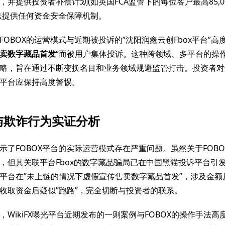
并提供投资者补偿计划(如英国FCA监管下的每位客户最高85,0
无法提供任何资金安全保障机制。
FOBOX的运营模式与近期被投诉的”沈阳润鑫云创Fbox平台”高
卖数字藏品首发
“而被用户集体投诉。这种跨领域、多平台的操
略，旨在通过不断变换名目和业务领域规避监管打击。投资者对
平台应保持高度警惕。
与欺诈行为实证分析
示了FOBOX平台的实际运营模式存在严重问题。虽然关于FOB
，但其关联平台Fbox的数字藏品骗局已在中国黑猫投诉平台引
平台在”未上链的情况下虚假宣传售卖数字藏品首发”，涉及金额
收取资金后疑似”跑路”，完全切断与投资者的联系。
，WikiFX曝光平台近期发布的一则案例与FOBOX的操作手法高