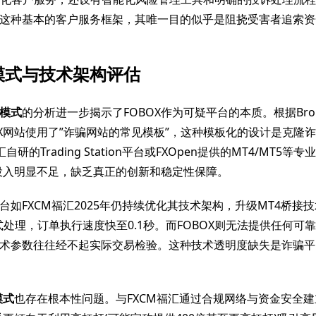
这种基本的客户服务框架，其唯一目的似乎是阻挠受害者追索资
模式与技术架构评估
模式
的分析进一步揭示了FOBOX作为可疑平台的本质。根据Broke
OX网站使用了”诈骗网站的常见模板”，这种模板化的设计是克隆
自研的Trading Station平台或FXOpen提供的MT4/MT5
术投入明显不足，缺乏真正的创新和稳定性保障。
台如FXCM福汇2025年仍持续优化其技术架构，升级MT4桥接技
式处理，订单执行速度快至0.1秒。而FOBOX则无法提供任何可
术参数往往经不起实际交易检验。这种技术透明度缺失是诈骗平
模式
也存在根本性问题。与FXCM福汇通过合规网络与资金安全建