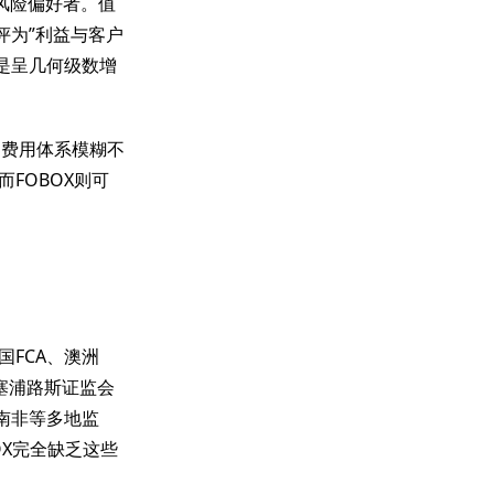
高风险偏好者。值
评为”利益与客户
是呈几何级数增
X的费用体系模糊不
而FOBOX则可
国FCA、澳洲
和塞浦路斯证监会
、南非等多地监
OX完全缺乏这些