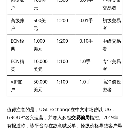
微型账
100美
1:500
0.01手
小额资金
户
元
交易者
高级账
500美
1:200
0.01手
初级交易
户
元
者
ECN经
1,000
1:200
0.10手
中级交易
典
美元
者
ECN精
10,000
1:100
1.0手
专业交易
英
美元
者
VIP账
50,000
1:100
1.0手
高净值投
户
美元
资者
值得注意的是，UGL Exchange在中文市场曾以”UGL
GROUP”名义运营，并卷入多起
交易骗局
指控。2019年
有报道称，该平台存在故意喊反单、操纵价格导致客户爆