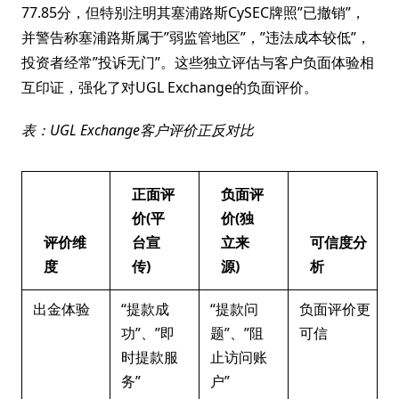
77.85分，但特别注明其塞浦路斯CySEC牌照”已撤销”，
并警告称塞浦路斯属于”弱监管地区”，”违法成本较低”，
投资者经常”投诉无门”。这些独立评估与客户负面体验相
互印证，强化了对UGL Exchange的负面评价。
表：UGL Exchange客户评价正反对比
正面评
负面评
价(平
价(独
评价维
台宣
立来
可信度分
度
传)
源)
析
出金体验
“提款成
“提款问
负面评价更
功”、”即
题”、”阻
可信
时提款服
止访问账
务”
户”