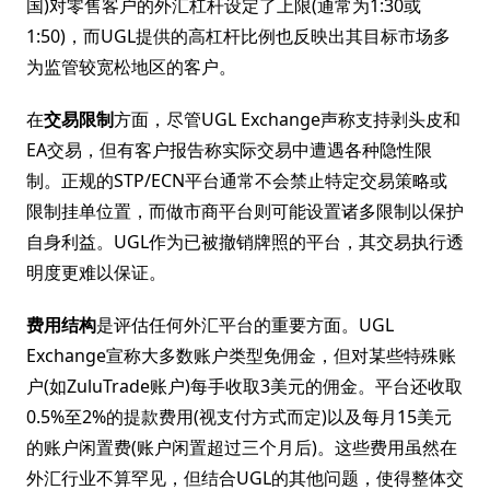
国)对零售客户的外汇杠杆设定了上限(通常为1:30或
1:50)，而UGL提供的高杠杆比例也反映出其目标市场多
为监管较宽松地区的客户。
在
交易限制
方面，尽管UGL Exchange声称支持剥头皮和
EA交易，但有客户报告称实际交易中遭遇各种隐性限
制。正规的STP/ECN平台通常不会禁止特定交易策略或
限制挂单位置，而做市商平台则可能设置诸多限制以保护
自身利益。UGL作为已被撤销牌照的平台，其交易执行透
明度更难以保证。
费用结构
是评估任何外汇平台的重要方面。UGL
Exchange宣称大多数账户类型免佣金，但对某些特殊账
户(如ZuluTrade账户)每手收取3美元的佣金。平台还收取
0.5%至2%的提款费用(视支付方式而定)以及每月15美元
的账户闲置费(账户闲置超过三个月后)。这些费用虽然在
外汇行业不算罕见，但结合UGL的其他问题，使得整体交