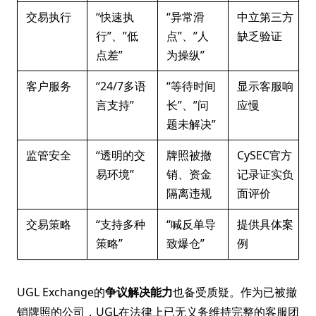
交易执行
“快速执
“异常滑
中立第三方
行”、”低
点”、”人
缺乏验证
点差”
为操纵”
客户服务
“24/7多语
“等待时间
显示客服响
言支持”
长”、”问
应慢
题未解决”
监管安全
“透明的交
牌照被撤
CySEC官方
易环境”
销、资金
记录证实负
隔离违规
面评价
交易策略
“支持多种
“喊反单导
提供具体案
策略”
致爆仓”
例
UGL Exchange的
争议解决能力
也备受质疑。作为已被撤
销牌照的公司，UGL在法律上已无义务维持完整的客服团