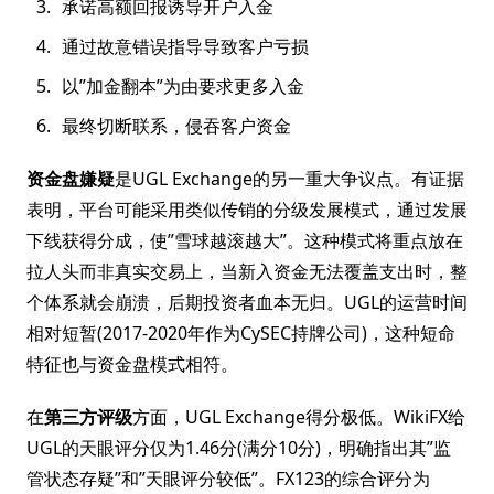
承诺高额回报诱导开户入金
通过故意错误指导导致客户亏损
以”加金翻本”为由要求更多入金
最终切断联系，侵吞客户资金
资金盘嫌疑
是UGL Exchange的另一重大争议点。有证据
表明，平台可能采用类似传销的分级发展模式，通过发展
下线获得分成，使”雪球越滚越大”。这种模式将重点放在
拉人头而非真实交易上，当新入资金无法覆盖支出时，整
个体系就会崩溃，后期投资者血本无归。UGL的运营时间
相对短暂(2017-2020年作为CySEC持牌公司)，这种短命
特征也与资金盘模式相符。
在
第三方评级
方面，UGL Exchange得分极低。WikiFX给
UGL的天眼评分仅为1.46分(满分10分)，明确指出其”监
管状态存疑”和”天眼评分较低”。FX123的综合评分为