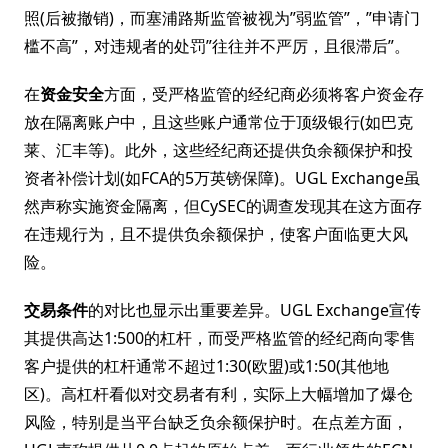
照(后被撤销)，而塞浦路斯监管被视为”弱监管”，”申请门
槛不高”，对违规者的处罚”往往并不严厉，且很滞后”。
在
资金安全
方面，受严格监管的经纪商必须将客户资金存
放在隔离账户中，且这些账户通常位于顶级银行(如巴克
莱、汇丰等)。此外，这些经纪商还提供负余额保护和投
资者补偿计划(如FCA的5万英镑保障)。UGL Exchange虽
然声称实施资金隔离，但CySEC的调查发现其在这方面存
在违规行为，且不提供负余额保护，使客户面临更大风
险。
交易条件
的对比也显示出重要差异。UGL Exchange宣传
其提供高达1:500的杠杆，而受严格监管的经纪商向零售
客户提供的杠杆通常不超过1:30(欧盟)或1:50(其他地
区)。高杠杆看似对交易者有利，实际上大幅增加了爆仓
风险，特别是当平台缺乏负余额保护时。在点差方面，