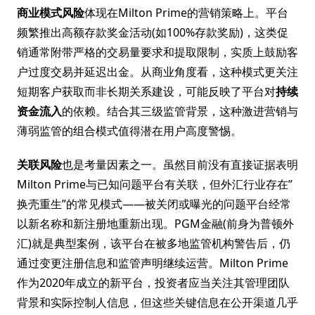
商业模式风险
体现在Milton Prime的营销策略上。平台
频繁推出高额存款奖金活动(如100%存款奖励)，这类促
销通常附带严格的交易量要求和提取限制，实质上鼓励客
户过度交易并延迟出金。从商业角度看，这种模式更关注
短期客户获取而非长期关系建设，可能反映了平台对
持续
资金流入
的依赖。结合其三级监管背景，这种激进营销与
薄弱监管的组合模式值得潜在用户高度警惕。
关联风险
也是考量因素之一。虽然目前没有直接证据表明
Milton Prime与已知问题平台有关联，但外汇行业存在”
换壳重生”的常见模式——被关闭或曝光的问题平台经常
以新名称和新注册地重新出现。PGM金融(前身为普顿外
汇)就是典型案例，该平台在被多地监管机构警告后，仍
通过变更注册信息和监管声明继续运营。Milton Prime
作为2020年成立的新平台，投资者应当关注其管理团队
背景和实际控制人信息，但这些关键信息在公开渠道几乎