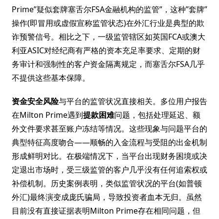
Prime”疑似套牌塞舌尔FSA金融机构的监管”，这种”套牌”
操作(即冒用或虚假宣称监管状态)在外汇行业是典型的欺
诈预警信号。相比之下，一级监管辖区如英国FCA或澳大
利亚ASIC对经纪商有严格的资本充足率要求、定期的财
务审计和强制性的客户资金隔离规定，而塞舌尔FSA几乎
不提供这些基本保障。
资金安全风险
与平台的监管状况直接相关。多位用户报告
在Milton Prime遇到
提款困难
问题，包括处理延迟、额
外文件要求甚至账户冻结等情况。这些现象与问题平台的
典型特征高度吻合——顺畅的入金流程与受阻的出金机制
形成鲜明对比。在极端情况下，当平台出现财务困境或决
定退出市场时，受三级监管的客户几乎没有任何追索权或
补偿机制。历史案例表明，类似监管状况的平台(如普顿
外汇)最终演变成庞氏骗局，导致投资者血本无归。虽然
目前没有直接证据表明Milton Prime存在相同问题，但