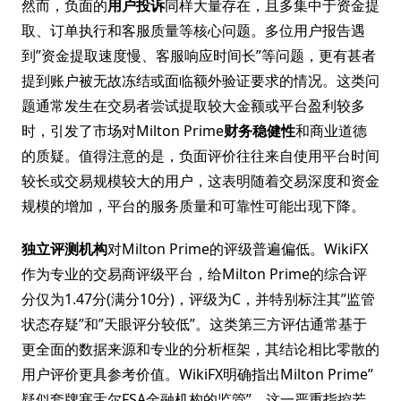
然而，负面的
用户投诉
同样大量存在，且多集中于资金提
取、订单执行和客服质量等核心问题。多位用户报告遇
到”资金提取速度慢、客服响应时间长”等问题，更有甚者
提到账户被无故冻结或面临额外验证要求的情况。这类问
题通常发生在交易者尝试提取较大金额或平台盈利较多
时，引发了市场对Milton Prime
财务稳健性
和商业道德
的质疑。值得注意的是，负面评价往往来自使用平台时间
较长或交易规模较大的用户，这表明随着交易深度和资金
规模的增加，平台的服务质量和可靠性可能出现下降。
独立评测机构
对Milton Prime的评级普遍偏低。WikiFX
作为专业的交易商评级平台，给Milton Prime的综合评
分仅为1.47分(满分10分)，评级为C，并特别标注其”监管
状态存疑”和”天眼评分较低”。这类第三方评估通常基于
更全面的数据来源和专业的分析框架，其结论相比零散的
用户评价更具参考价值。WikiFX明确指出Milton Prime”
疑似套牌塞舌尔FSA金融机构的监管”，这一严重指控若