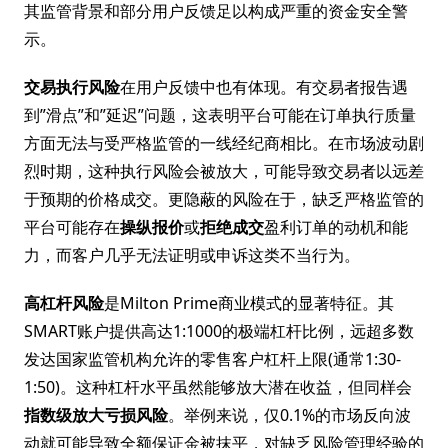
其监管背景和部分用户反馈足以构成严重的资金安全警
示。
交易执行风险
在用户反馈中也有体现。有交易者报告遇
到”滑点”和”延迟”问题，这表明平台可能在订单执行质量
方面无法与受严格监管的一线经纪商相比。在市场波动剧
烈时期，这种执行风险会被放大，可能导致交易者以远差
于预期的价格成交。更隐蔽的风险在于，缺乏严格监管的
平台可能存在
操纵报价
或
拒绝成交
盈利订单的动机和能
力，而客户几乎无法证明或申诉这类不当行为。
高杠杆风险
是Milton Prime商业模式的显著特征。其
SMART账户提供高达1:1000的极端杠杆比例，远超多数
发达国家监管机构允许的零售客户杠杆上限(通常1:30-
1:50)。这种杠杆水平虽然能够放大潜在收益，但同样会
指数级放大亏损风险
。举例来说，仅0.1%的市场反向波
动就可能导致全额保证金被抹平，对缺乏风险管理经验的