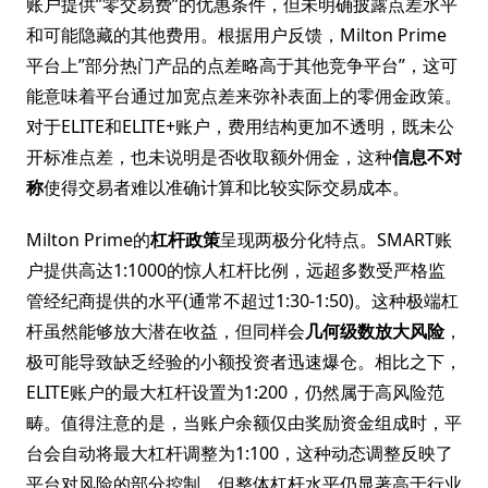
账户提供”零交易费”的优惠条件，但未明确披露点差水平
和可能隐藏的其他费用。根据用户反馈，Milton Prime
平台上”部分热门产品的点差略高于其他竞争平台”，这可
能意味着平台通过加宽点差来弥补表面上的零佣金政策。
对于ELITE和ELITE+账户，费用结构更加不透明，既未公
开标准点差，也未说明是否收取额外佣金，这种
信息不对
称
使得交易者难以准确计算和比较实际交易成本。
Milton Prime的
杠杆政策
呈现两极分化特点。SMART账
户提供高达1:1000的惊人杠杆比例，远超多数受严格监
管经纪商提供的水平(通常不超过1:30-1:50)。这种极端杠
杆虽然能够放大潜在收益，但同样会
几何级数放大风险
，
极可能导致缺乏经验的小额投资者迅速爆仓。相比之下，
ELITE账户的最大杠杆设置为1:200，仍然属于高风险范
畴。值得注意的是，当账户余额仅由奖励资金组成时，平
台会自动将最大杠杆调整为1:100，这种动态调整反映了
平台对风险的部分控制，但整体杠杆水平仍显著高于行业