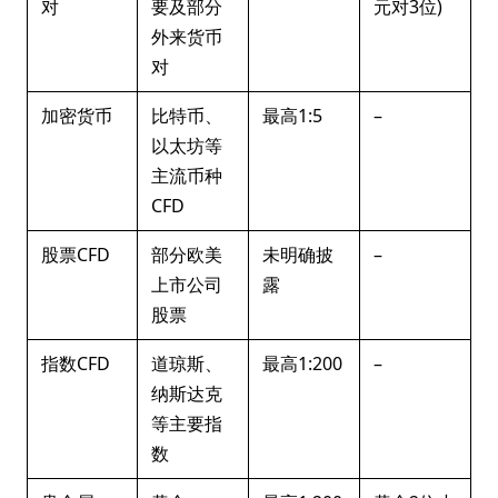
对
要及部分
元对3位)
外来货币
对
加密货币
比特币、
最高1:5
–
以太坊等
主流币种
CFD
股票CFD
部分欧美
未明确披
–
上市公司
露
股票
指数CFD
道琼斯、
最高1:200
–
纳斯达克
等主要指
数