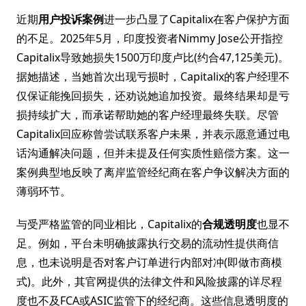
近期
用户投诉案例
进一步凸显了Capitalix在客户保护方面
的不足。2025年5月，印度投资者Nimmy Jose公开指控
Capitalix导致她损失1500万印度卢比(约合47,125美元)。
据她描述，当她首次出现亏损时，Capitalix的客户经理不
仅保证能挽回损失，还劝说她追加投资。最终结果却是亏
损持续扩大，而承诺帮助她的客户经理最终失联。尽管
Capitalix回应称曾尝试联系客户未果，并表示愿意通过电
话沟通解决问题，但并未提及任何实质性赔偿方案。这一
案例典型地反映了离岸监管经纪商在客户争议解决方面的
薄弱环节。
与受严格监管的同业相比，Capitalix的
合规透明度
也显不
足。例如，平台未明确披露执行交易的流动性提供商信
息，也未说明是否对客户订单进行内部对冲(即做市商模
式)。此外，其官网提供的法律文件和风险披露的详尽程
度也不及FCA或ASIC监管下的经纪商。这些信息透明度的