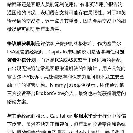
站翻译还是客服人员能流利使用)。有非英语用户报告沟
通困难的情况，表明语言支持可能存在局限性。对于非英
语母语的交易者，这一点尤其重要，因为金融交易中的细
微误解可能导致严重后果。
争议解决机制
是评估客户保护的终极标准。作为塞舌尔
FSA监管的经纪商，Capitalix未明确说明是否参与任何
投
资者补偿计划
，而这是FCA或ASIC监管下经纪商的标配。
在出现无法通过常规客服渠道解决的纠纷时，用户只能向
塞舌尔FSA投诉，其处理效率和保护力度可能不及主要金
融中心的监管机构。Nimmy Jose案例显示，即使通过第
三方投诉平台BrokersView介入，最终也未能获得满意的
赔偿方案。
与其他经纪商相比，Capitalix的
客服水平
处于行业中等偏
下位置。虽然不缺乏正面评价，但严重的投诉案例和系统
性问题的报告(如账户经理不当行为)令人担忧。缺乏透明