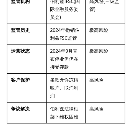
监管机构
伯利兹IFSC(国
高风险(三级监
际金融服务委
管)
员会)
监管历史
2024年撤销伯
极高风险
利兹FSC监管
运营状态
2024年9月宣
极高风险
布停业但仍在
接受存款
客户保护
条款允许冻结
高风险
账户、取消利
润
争议解决
伯利兹法律框
高风险
架下维权困难