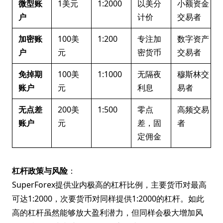
微型账
1美元
1:2000
以美分
小额资金
户
计价
交易者
加密账
100美
1:200
专注加
数字资产
户
元
密货币
交易者
免掉期
100美
1:1000
无隔夜
穆斯林交
账户
元
利息
易者
无点差
200美
1:500
零点
高频交易
账户
元
差，固
者
定佣金
杠杆政策与风险
：
SuperForex提供业内极高的杠杆比例，主要货币对最高
可达1:2000，次要货币对同样提供1:2000的杠杆。如此
高的杠杆虽然能够放大盈利潜力，但同样会极大增加风