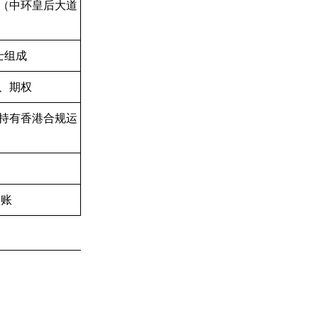
（中环皇后大道
士组成
、期权
持有香港合规运
到账