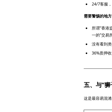
24/7客服，
需要警惕的地方
所谓”香港
一的”交易
没有看到类
36%质押
五、与”狮子
这是最容易混淆