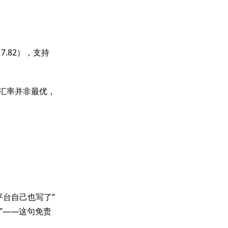
7.82），支持
—汇率并非最优，
平台自己也写了”
”——这句免责