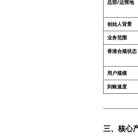
总部/运营地
创始人背景
业务范围
香港合规状态
用户规模
到账速度
三、核心