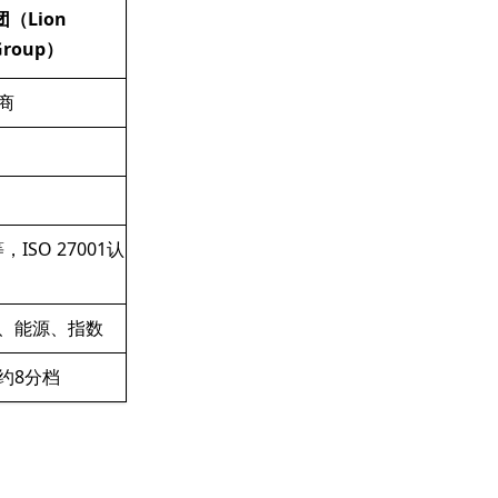
（Lion
 Group）
商
等，ISO 27001认
、能源、指数
约8分档