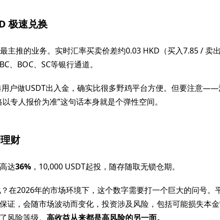
HKD 极速兑换
前最主推的业务。实时汇率买卖价差约0.03 HKD（买入7.85 / 卖出
SBC、BOC、SC等银行通道。
港用户做USDT出入金，确实比很多野鸡平台方便。但要注意—
格以专人报价为准”这句话本身就是个弹性空间。
押理财
高达
36%
，10,000 USDT起投，随存随取无锁仓期。
年化？在2026年的市场环境下，这个数字需要打一个巨大的问号。
保证，会随市场波动而变化，投资涉及风险，包括可能损失本金
了风险等级。
高收益从来都是高风险的另一面。