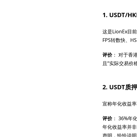
1. USDT/
这是LionEx目
FPS转数快、H
评价
： 对于香
且”实际交易价
2. USDT质
宣称年化收益率
评价
： 36%
年化收益率并非
声明，恰恰说明