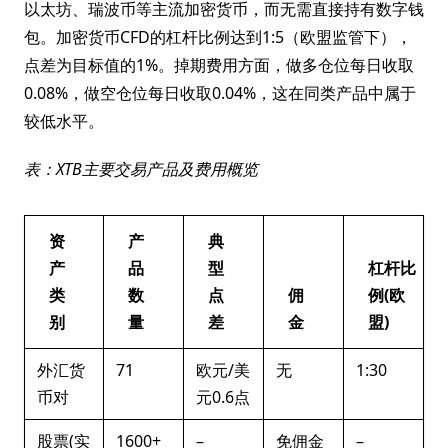
以太坊、瑞波币等主流加密货币，而无需直接持有数字钱
包。加密货币CFD的杠杆比例达到1:5（欧盟监管下），
点差为目标值的1%。掉期费用方面，做多仓位每日收取
0.08%，做空仓位每日收取0.04%，这在同类产品中属于
较低水平。
表：XTB主要交易产品及费用概览
资
产
典
产
品
型
杠杆比
类
数
点
佣
例(欧
别
量
差
金
盟)
外汇货
71
欧元/美
无
1:30
币对
元0.6点
股票(实
1600+
–
免佣金
–