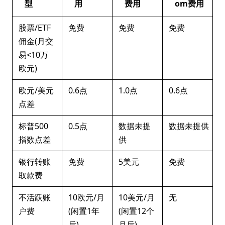
型
用
费用
om费用
股票/ETF
免费
免费
免费
佣金(月交
易<10万
欧元)
欧元/美元
0.6点
1.0点
0.6点
点差
标普500
0.5点
数据未提
数据未提供
指数点差
供
银行转账
免费
5美元
免费
取款费
不活跃账
10欧元/月
10美元/月
无
户费
(闲置1年
(闲置12个
后)
月后)