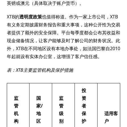
英镑或澳元（具体取决于账户货币）。
XTB的
透明度政策
也值得称道。作为一家上市公司，XTB
有义务定期披露财务报告和重大事项，这种公开性为交易
者提供了额外的安全保障。平台每季度都会公布其收益和
现金储备情况，让客户能够及时了解公司的财务状况。此
外，XTB在不同地区设有本地办事处，如法国巴黎自2010
年起就设有实体办公室，这增强了客户信任感。
表：XTB主要监管机构及保护措施
投
监
国
监
资
管
家/
管
者
机
地
级
保
适用客
构
区
别
护
户