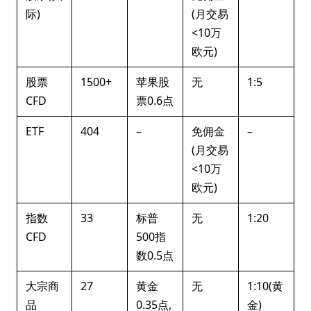
际)
(月交易
<10万
欧元)
股票
1500+
苹果股
无
1:5
CFD
票0.6点
ETF
404
–
免佣金
–
(月交易
<10万
欧元)
指数
33
标普
无
1:20
CFD
500指
数0.5点
大宗商
27
黄金
无
1:10(黄
品
0.35点,
金)