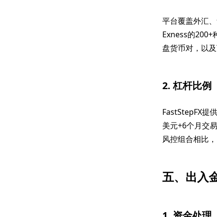
平台覆盖外汇、
Exness的2
盘货币对，以及T
2. 杠杆比例
FastStepF
美元+6个月交易
风控组合相比，
五、出入
1. 资金处理