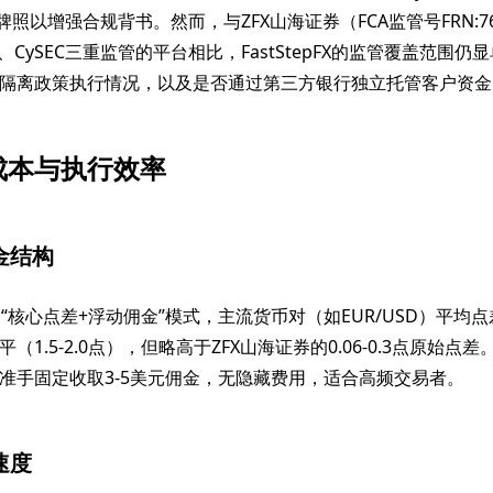
牌照以增强合规背书。然而，与ZFX山海证券（FCA监管号FRN:76
IC、CySEC三重监管的平台相比，FastStepFX的监管覆盖范围
隔离政策执行情况，以及是否通过第三方银行独立托管客户资金
成本与执行效率
金结构
X采用“核心点差+浮动佣金”模式，主流货币对（如EUR/USD）平均点差为
（1.5-2.0点），但略高于ZFX山海证券的0.06-0.3点原始点
准手固定收取3-5美元佣金，无隐藏费用，适合高频交易者。
速度