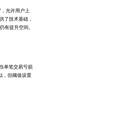
室”，允许用户上
提供了技术基础，
性上仍有提升空间。
，当单笔交易亏损
似，但阈值设置