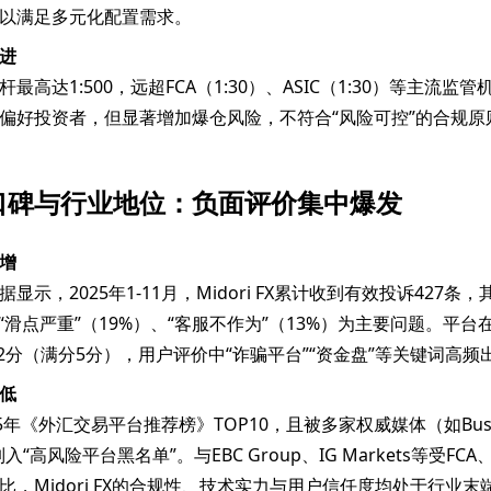
以满足多元化配置需求。
进
最高达1:500，远超FCA（1:30）、ASIC（1:30）等主流监
偏好投资者，但显著增加爆仓风险，不符合“风险可控”的合规原
口碑与行业地位：负面评价集中爆发
增
显示，2025年1-11月，Midori FX累计收到有效投诉427条，
、“滑点严重”（19%）、“客服不作为”（13%）为主要问题。平
.2分（满分5分），用户评价中“诈骗平台”“资金盘”等关键词高频
低
5年《外汇交易平台推荐榜》TOP10，且被多家权威媒体（如Busines
）列入“高风险平台黑名单”。与EBC Group、IG Markets等受FCA
比，Midori FX的合规性、技术实力与用户信任度均处于行业末