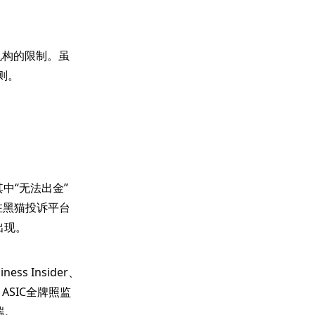
管机构的限制。虽
则。
其中“无法出金”
台在黑猫投诉平台
出现。
s Insider、
、ASIC全牌照监
端。