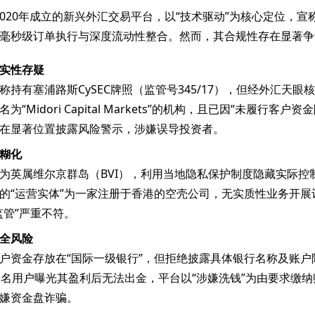
X作为2020年成立的新兴外汇交易平台，以“技术驱动”为核心定位，
毫秒级订单执行与深度流动性整合。然而，其合规性存在显著争
实性存疑
称持有塞浦路斯CySEC牌照（监管号345/17），但经外汇天眼
为“Midori Capital Markets”的机构，且已因“未履行客户
在显著位置披露风险警示，涉嫌误导投资者。
糊化
为英属维尔京群岛（BVI），利用当地隐私保护制度隐藏实际控
的“运营实体”为一家注册于香港的空壳公司，无实质性业务开展
监管”严重不符。
全风险
户资金存放在“国际一级银行”，但拒绝披露具体银行名称及账户隔
多名用户曝光其盈利后无法出金，平台以“涉嫌洗钱”为由要求缴纳
嫌资金盘诈骗。