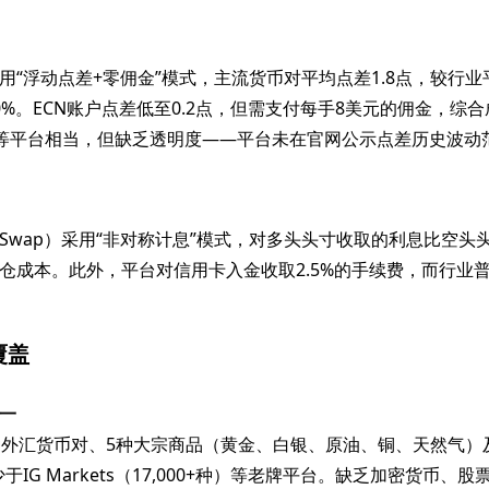
用“浮动点差+零佣金”模式，主流货币对平均点差1.8点，较行业平
0%。ECN账户点差低至0.2点，但需支付每手8美元的佣金，综
）等平台相当，但缺乏透明度——平台未在官网公示点差历史波动
。
Swap）采用“非对称计息”模式，对多头头寸收取的利息比空头头
仓成本。此外，平台对信用卡入金收取2.5%的手续费，而行业
覆盖
一
种外汇货币对、5种大宗商品（黄金、白银、原油、铜、天然气）及
少于IG Markets（17,000+种）等老牌平台。缺乏加密货币、