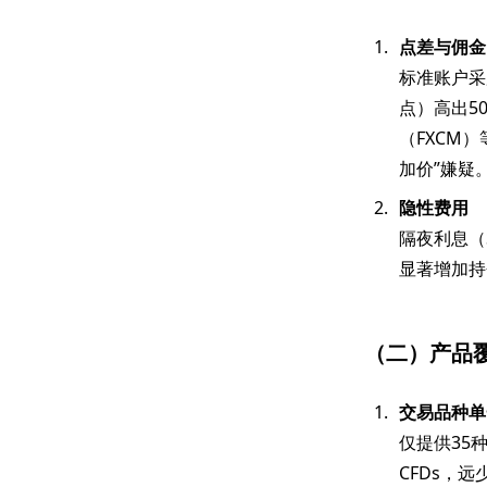
点差与佣金
标准账户采
点）高出5
（FXCM
加价”嫌疑
隐性费用
隔夜利息（
显著增加持
（二）产品
交易品种单
仅提供35
CFDs，远