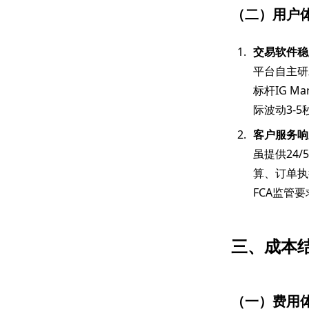
（二）用户
交易软件稳
平台自主研
标杆IG M
际波动3-5
客户服务响
虽提供24
算、订单执
FCA监管
三、成本
（一）费用