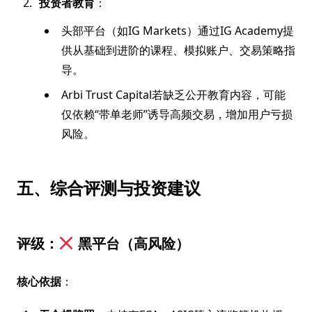
投资者教育
：
头部平台（如IG Markets）通过IG Academy提
供从基础到进阶的课程、模拟账户、交易策略指
导。
Arbi Trust Capital若缺乏公开教育内容，可能
仅依赖“带单老师”诱导高频交易，增加用户亏损
风险。
五、综合评测与投资建议
评级
：
黑平台（高风险）
核心依据
：