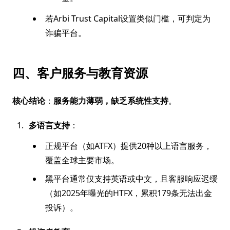
若Arbi Trust Capital设置类似门槛，可判定为
诈骗平台。
四、客户服务与教育资源
核心结论
：
服务能力薄弱，缺乏系统性支持
。
多语言支持
：
正规平台（如ATFX）提供20种以上语言服务，
覆盖全球主要市场。
黑平台通常仅支持英语或中文，且客服响应迟缓
（如2025年曝光的HTFX，累积179条无法出金
投诉）。