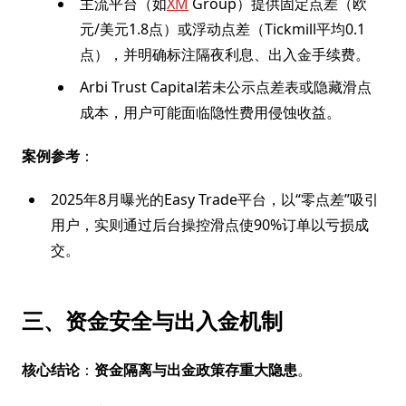
主流平台（如
XM
Group）提供固定点差（欧
元/美元1.8点）或浮动点差（Tickmill平均0.1
点），并明确标注隔夜利息、出入金手续费。
Arbi Trust Capital若未公示点差表或隐藏滑点
成本，用户可能面临隐性费用侵蚀收益。
案例参考
：
2025年8月曝光的Easy Trade平台，以“零点差”吸引
用户，实则通过后台操控滑点使90%订单以亏损成
交。
三、资金安全与出入金机制
核心结论
：
资金隔离与出金政策存重大隐患
。