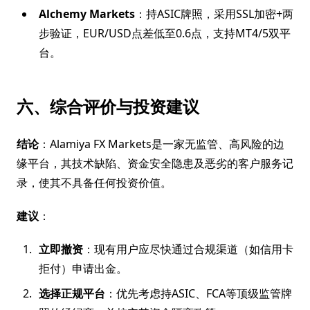
Alchemy Markets
：持ASIC牌照，采用SSL加密+两
步验证，EUR/USD点差低至0.6点，支持MT4/5双平
台。
六、综合评价与投资建议
结论
：Alamiya FX Markets是一家无监管、高风险的边
缘平台，其技术缺陷、资金安全隐患及恶劣的客户服务记
录，使其不具备任何投资价值。
建议
：
立即撤资
：现有用户应尽快通过合规渠道（如信用卡
拒付）申请出金。
选择正规平台
：优先考虑持ASIC、FCA等顶级监管牌