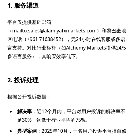
1. 服务渠道
平台仅提供基础邮箱
（mailto:sales@alamiyafxmarkets.com）和黎巴嫩地
区电话（+961 71638452），无24小时在线客服或多语
言支持。对比行业标杆（如Alchemy Markets提供24/5
多语言服务），其响应效率低下。
2. 投诉处理
根据公开投诉数据：
解决率
：近12个月内，平台对用户投诉的解决率不
足30%，远低于行业平均的75%。
典型案例
：2025年10月，一名用户投诉平台擅自修