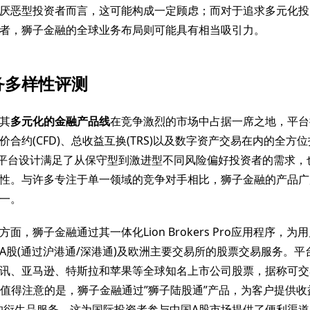
厌恶型投资者而言，这可能构成一定顾虑；而对于追求多元化投
者，狮子金融的全球业务布局则可能具有相当吸引力。
务多样性评测
其
多元化的金融产品线
在竞争激烈的市场中占据一席之地，平台
价合约(CFD)、总收益互换(TRS)以及数字资产交易在内的全方
务平台设计满足了从保守型到激进型不同风险偏好投资者的需求，
性。与许多专注于单一领域的竞争对手相比，狮子金融的产品广
一。
方面，狮子金融通过其一体化Lion Brokers Pro应用程序，
A股(通过沪港通/深港通)及欧洲主要交易所的股票交易服务。平
讯、亚马逊、特斯拉和苹果等全球知名上市公司股票，据称可交
特别值得注意的是，狮子金融通过”狮子陆股通”产品，为客户提供收益互
wap)的衍生品服务，这为国际投资者参与中国A股市场提供了便利渠