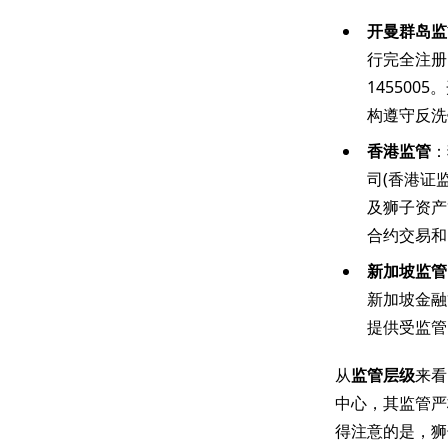
开曼群岛监
行完全注册
14550
构遵守反洗
香港监管
：
司(香港证监
及狮子资产
合约交易和
新加坡监管
新加坡金融管
提供受监管
从
监管层级
来看
中心，其监管严
得注意的是，狮子金融