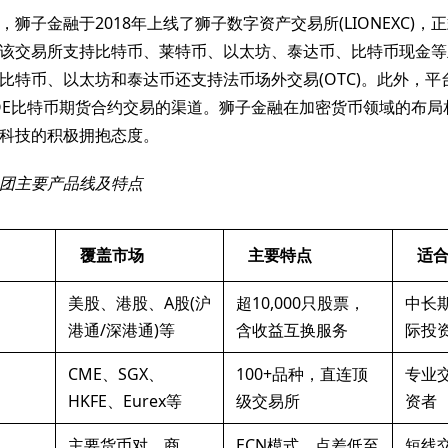
，狮子金融于2018年上线了狮子数字资产交易所(LIONEXC)
该交易所支持比特币、莱特币、以太坊、泰达币、比特币现金等
比特币、以太坊和泰达币还支持法币场外交易(OTC)。此外，平
BOE比特币期货合约交易的渠道。狮子金融在加密货币领域的布
科技的积极拥抱态度。
团主要产品线及特点
覆盖市场
主要特点
适
美股、港股、A股(沪
超10,000只股票，
中长
港通/深港通)等
含收益互换服务
际投
CME、SGX、
100+品种，直连顶
专业
HKFE、Eurex等
级交易所
资者
主要货币对、商
ECN模式，点差低至
短线