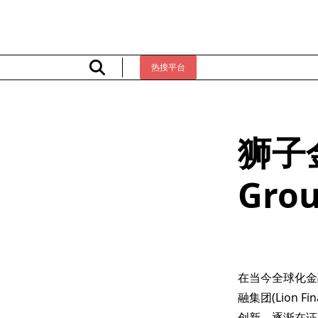
Skip
to
content
热搜平台
狮子金
Gr
在当今全球化金
融集团(Lion 
创新，逐渐在证