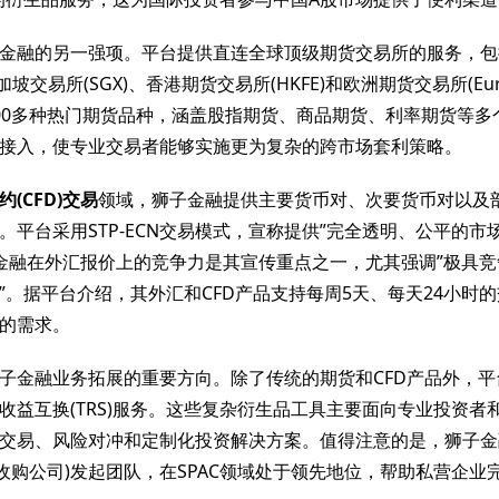
金融的另一强项。平台提供直连全球顶级期货交易所的服务，包
加坡交易所(SGX)、香港期货交易所(HKFE)和欧洲期货交易所(Eu
00多种热门期货品种，涵盖股指期货、商品期货、利率期货等多
接入，使专业交易者能够实施更为复杂的跨市场套利策略。
约(CFD)交易
领域，狮子金融提供主要货币对、次要货币对以及
。平台采用STP-ECN交易模式，宣称提供”完全透明、公平的市
金融在外汇报价上的竞争力是其宣传重点之一，尤其强调”极具
”。据平台介绍，其外汇和CFD产品支持每周5天、每天24小时
的需求。
子金融业务拓展的重要方向。除了传统的期货和CFD产品外，平
收益互换(TRS)服务。这些复杂衍生品工具主要面向专业投资者
交易、风险对冲和定制化投资解决方案。值得注意的是，狮子金
目的收购公司)发起团队，在SPAC领域处于领先地位，帮助私营企业