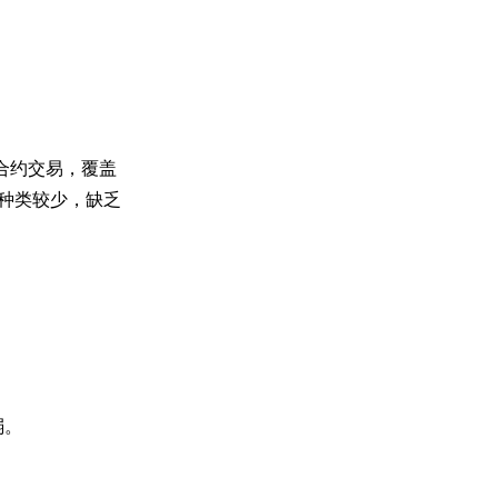
合约交易，覆盖
种类较少，缺乏
。
弱。