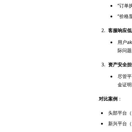
“订单
“价格
客服响应低
用户a
际问题
资产安全担
尽管平
金证明
对比案例
：
头部平台（
新兴平台（如