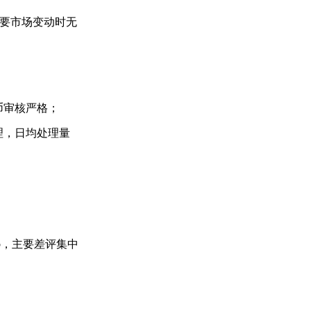
要市场变动时无
币审核严格；
理，日均处理量
5
，主要差评集中