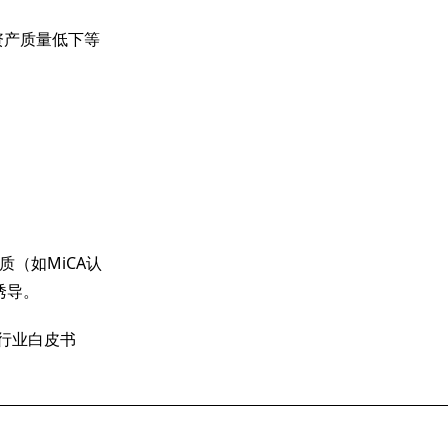
资产质量低下等
（如MiCA认
诱导。
名、行业白皮书