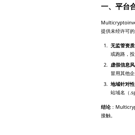
一、平台
Multicryp
提供未经许可的
无监管资质
或跑路，投
虚假信息风
冒用其他企
地域针对性
站域名（.s
结论
：Multi
接触。