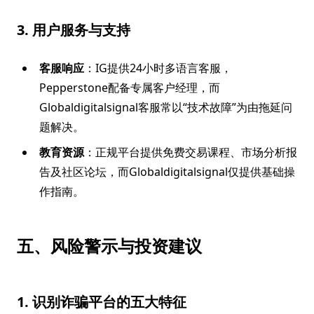
3. 用户服务与支持
客服响应
：IG提供24小时多语言客服，
Pepperstone配备专属客户经理，而
Globaldigitalsignal客服常以“技术故障”为由拖延问
题解决。
教育资源
：正规平台提供免费交易课程、市场分析报
告及社区论坛，而Globaldigitalsignal仅提供基础操
作指南。
五、风险警示与投资建议
1. 识别诈骗平台的五大特征