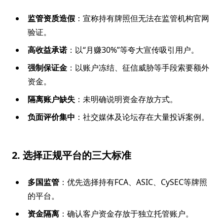
监管资质造假
：宣称持有牌照但无法在监管机构官网
验证。
高收益承诺
：以“月赚30%”等夸大宣传吸引用户。
强制保证金
：以账户冻结、征信威胁等手段索要额外
资金。
隔离账户缺失
：未明确说明资金存放方式。
负面评价集中
：社交媒体及论坛存在大量投诉案例。
2. 选择正规平台的三大标准
多国监管
：优先选择持有FCA、ASIC、CySEC等牌照
的平台。
资金隔离
：确认客户资金存放于独立托管账户。