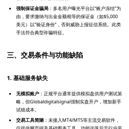
强制保证金骗局
：多名用户曝光平台以“账户冻结”为
由，要求缴纳与出金金额相等的保证金（如$5,000
美元）以“验证身份”，否则威胁上报征信系统。此类
手法符合典型诈骗特征。
三、交易条件与功能缺陷
1. 基础服务缺失
无模拟账户
：正规平台通常提供模拟盘供用户测试策
略，但Globaldigitalsignal强制实盘开户，增加新手
试错成本。
交易工具简陋
：未接入MT4/MT5等主流交易软件，
仅提供网页端及基础图表工具，功能远落后于行业平