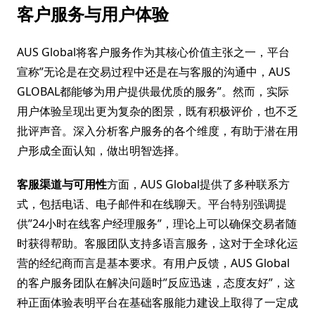
客户服务与用户体验
AUS Global将客户服务作为其核心价值主张之一，平台
宣称”无论是在交易过程中还是在与客服的沟通中，AUS
GLOBAL都能够为用户提供最优质的服务”。然而，实际
用户体验呈现出更为复杂的图景，既有积极评价，也不乏
批评声音。深入分析客户服务的各个维度，有助于潜在用
户形成全面认知，做出明智选择。
客服渠道与可用性
方面，AUS Global提供了多种联系方
式，包括电话、电子邮件和在线聊天。平台特别强调提
供”24小时在线客户经理服务”，理论上可以确保交易者随
时获得帮助。客服团队支持多语言服务，这对于全球化运
营的经纪商而言是基本要求。有用户反馈，AUS Global
的客户服务团队在解决问题时”反应迅速，态度友好”，这
种正面体验表明平台在基础客服能力建设上取得了一定成