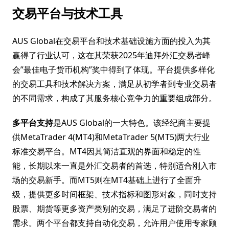
交易平台与技术工具
AUS Global在交易平台和技术基础设施方面的投入为其
赢得了行业认可，这在其荣获2025年迪拜外汇交易者峰
会”最佳电子货币机构”奖中得到了体现。平台提供多样化
的交易工具和技术解决方案，满足从初学者到专业交易者
的不同需求，构成了其服务核心竞争力的重要组成部分。
多平台支持
是AUS Global的一大特色。该经纪商主要提
供MetaTrader 4(MT4)和MetaTrader 5(MT5)两大行业
标准交易平台。MT4因其简洁直观的界面和稳定的性
能，长期以来一直是外汇交易者的首选，特别适合刚入市
场的交易新手。而MT5则在MT4基础上进行了全面升
级，提供更多时间框架、技术指标和图形对象，同时支持
股票、期货等更多资产类别的交易，满足了进阶交易者的
需求。两个平台都支持自动化交易，允许用户使用专家顾