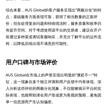
综合来看，AUS Global的客户服务呈现出”两极分化”的特
点：基础服务方面表现可靠，获得了相当数量的正面评
价；但在处理复杂问题和特殊情况时，服务质量和效率仍
有提升空间。对于考虑使用该平台的交易者，建议在开户
前通过多种渠道测试客服响应，并充分了解平台的运作流
程，以降低后续出现不满意的可能性。
用户口碑与市场评价
AUS Global在市场上的声誉呈现出明显的”褒贬不一”特
征，这一现象在多个独立评测和用户反馈中均有体现。深
入分析这些评价的两极分化现象，不仅能够揭示平台的实
际表现，也能帮助潜在用户形成更为客观的预期，避免因
单一信息源而产生认知偏差。