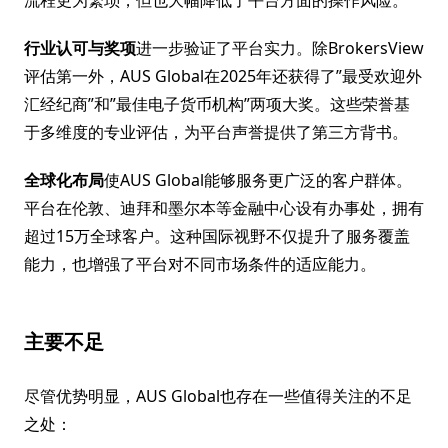
流程更为繁琐，但也大幅降低了平台方面的操作风险。
行业认可与奖项
进一步验证了平台实力。除BrokersView
评估第一外，AUS Global在2025年还获得了”最受欢迎外
汇经纪商”和”最佳电子货币机构”两项大奖。这些荣誉基
于多维度的专业评估，为平台声誉提供了第三方背书。
全球化布局
使AUS Global能够服务更广泛的客户群体。
平台在伦敦、迪拜和墨尔本等金融中心设有办事处，拥有
超过15万全球客户。这种国际视野不仅提升了服务覆盖
能力，也增强了平台对不同市场条件的适应能力。
主要不足
尽管优势明显，AUS Global也存在一些值得关注的不足
之处：