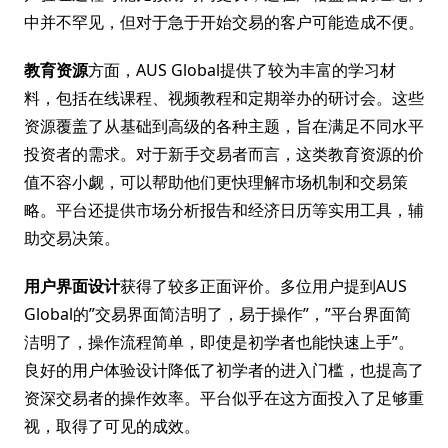
中并不罕见，但对于急于开始交易的客户可能造成不便。
教育资源
方面，AUS Global提供了较为丰富的学习材
料，包括在线课程、视频教程和定期举办的研讨会。这些
资源覆盖了从基础到高级的各种主题，旨在满足不同水平
投资者的需求。对于新手交易者而言，这类教育资源的价
值不容小觑，可以帮助他们更快理解市场机制和交易策
略。平台还提供市场分析报告和经济日历等实用工具，辅
助交易决策。
用户界面设计
获得了较多正面评价。多位用户提到AUS
Global的”交易界面简洁明了，易于操作”，”平台界面简
洁明了，操作流程简单，即使是初学者也能快速上手”。
良好的用户体验设计降低了初学者的进入门槛，也提高了
资深交易者的操作效率。平台似乎在这方面投入了足够重
视，取得了可见的成效。