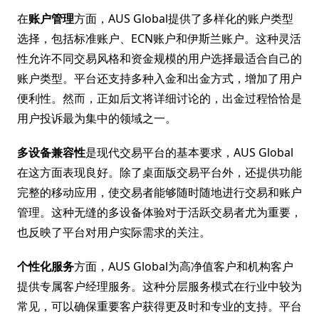
在
账户管理
方面，AUS Global提供了多样化的账户类型
选择，包括标准账户、ECN账户和伊斯兰账户。这种灵活
性允许不同交易风格和资金规模的用户选择最适合自己的
账户类型。平台还支持多种入金和出金方式，增加了用户
便利性。然而，正如后文将详细讨论的，出金过程恰恰是
用户投诉最为集中的领域之一。
多设备兼容性
是现代交易平台的基本要求，AUS Global
在这方面表现良好。除了桌面版交易平台外，还提供功能
完整的移动应用，使交易者能够随时随地进行交易和账户
管理。这种无缝的多设备体验对于活跃交易者尤为重要，
也反映了平台对用户实际需求的关注。
个性化服务
方面，AUS Global为高净值客户和机构客户
提供专属客户经理服务。这种分层服务模式在行业中较为
常见，可以确保重要客户获得更及时和专业的支持。平台