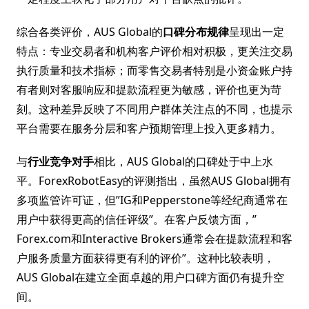
综合各类评价，AUS Global的
口碑分布规律
呈现出一定
特点：专业交易者和机构客户评价相对积极，更关注交易
执行质量和技术指标；而零售交易者特别是小资金账户持
有者则对客服响应和提款流程更为敏感，评价也更为苛
刻。这种差异反映了不同用户群体关注点的不同，也提示
平台需要在服务分层和客户预期管理上投入更多精力。
与
行业竞争对手
相比，AUS Global的口碑处于中上水
平。ForexRobotEasy的评测指出，虽然AUS Global拥有
多项监管许可证，但”IG和Pepperstone等经纪商通常在
用户中获得更高的信任评级”。在客户反馈方面，”
Forex.com和Interactive Brokers通常会在提款流程和客
户服务质量方面获得更有利的评价”。这种比较表明，
AUS Global在建立全面卓越的用户口碑方面仍有提升空
间。