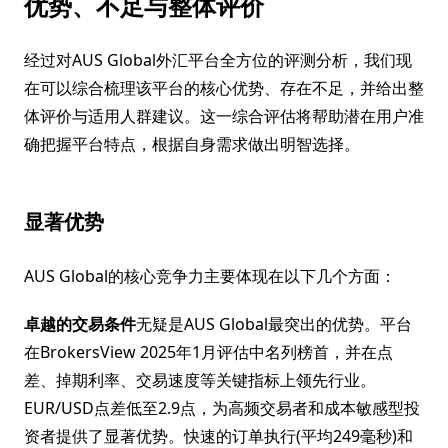
优势、不足与整体评价
经过对AUS Global外汇平台全方位的评测分析，我们现
在可以综合梳理该平台的核心优势、存在不足，并给出整
体评价与适用人群建议。这一综合评估将帮助潜在用户准
确把握平台特点，根据自身需求做出明智选择。
显著优势
AUS Global的核心竞争力主要体现在以下几个方面：
卓越的交易条件
无疑是AUS Global最突出的优势。平台
在BrokersView 2025年1月评估中名列榜首，并在点
差、掉期利率、交易速度等关键指标上领先行业。
EUR/USD点差低至2.9点，为高频交易者和成本敏感型投
资者提供了显著优势。快速的订单执行(平均249毫秒)和