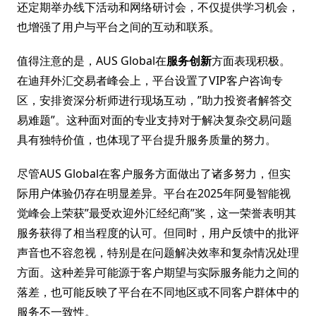
还定期举办线下活动和网络研讨会，不仅提供学习机会，
也增强了用户与平台之间的互动和联系。
值得注意的是，AUS Global在
服务创新
方面表现积极。
在迪拜外汇交易者峰会上，平台设置了VIP客户咨询专
区，安排资深分析师进行现场互动，”助力投资者解答交
易难题”。这种面对面的专业支持对于解决复杂交易问题
具有独特价值，也体现了平台提升服务质量的努力。
尽管AUS Global在客户服务方面做出了诸多努力，但实
际用户体验仍存在明显差异。平台在2025年阿曼智能视
觉峰会上荣获”最受欢迎外汇经纪商”奖，这一荣誉表明其
服务获得了相当程度的认可。但同时，用户反馈中的批评
声音也不容忽视，特别是在问题解决效率和复杂情况处理
方面。这种差异可能源于客户期望与实际服务能力之间的
落差，也可能反映了平台在不同地区或不同客户群体中的
服务不一致性。