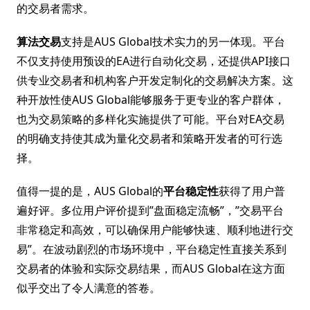
的交易者需求。
算法交易
支持是AUS Global技术实力的另一体现。平台
不仅支持使用预设的EA进行自动化交易，还提供API接口
供专业交易者和机构客户开发定制化的交易解决方案。这
种开放性使AUS Global能够服务于更专业的客户群体，
也为交易策略的多样化实施提供了可能。平台对EA交易
的明确支持使其成为量化交易者和策略开发者的可行选
择。
值得一提的是，AUS Global的
平台稳定性
获得了用户普
遍好评。多位用户评价提到”盘面稳定流畅”，”交易平台
非常稳定和高效，可以确保用户能够快速、顺利地进行交
易”。在波动剧烈的市场环境中，平台稳定性直接关系到
交易者的体验和实际交易结果，而AUS Global在这方面
似乎交出了令人满意的答卷。