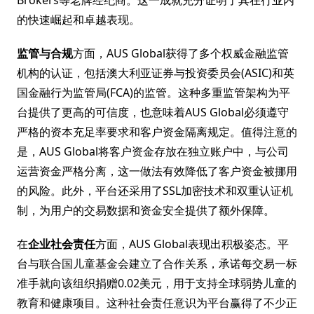
Brokers等老牌经纪商。这一成就充分证明了其在行业内
的快速崛起和卓越表现。
监管与合规
方面，AUS Global获得了多个权威金融监管
机构的认证，包括澳大利亚证券与投资委员会(ASIC)和英
国金融行为监管局(FCA)的监管。这种多重监管架构为平
台提供了更高的可信度，也意味着AUS Global必须遵守
严格的资本充足率要求和客户资金隔离规定。值得注意的
是，AUS Global将客户资金存放在独立账户中，与公司
运营资金严格分离，这一做法有效降低了客户资金被挪用
的风险。此外，平台还采用了SSL加密技术和双重认证机
制，为用户的交易数据和资金安全提供了额外保障。
在
企业社会责任
方面，AUS Global表现出积极姿态。平
台与联合国儿童基金会建立了合作关系，承诺每交易一标
准手就向该组织捐赠0.02美元，用于支持全球弱势儿童的
教育和健康项目。这种社会责任意识为平台赢得了不少正