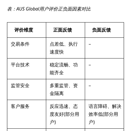
表：AUS Global用户评价正负面因素对比
评价维度
正面反馈
负面反馈
交易条件
点差低、执行
–
速度快
平台技术
稳定流畅、功
–
能齐全
监管安全
多重监管、资
–
金隔离
客户服务
反应迅速、态
语言障碍、解决
度友好(部分用
效率低(部分用
户)
户)