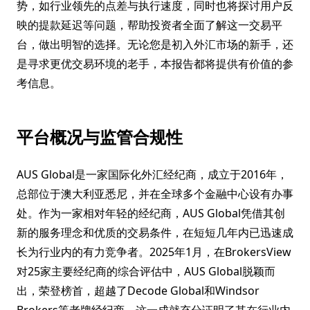
势，如行业领先的点差与执行速度，同时也将探讨用户反
映的提款延迟等问题，帮助投资者全面了解这一交易平
台，做出明智的选择。无论您是初入外汇市场的新手，还
是寻求更优交易环境的老手，本报告都将提供有价值的参
考信息。
平台概况与监管合规性
AUS Global是一家国际化外汇经纪商，成立于2016年，
总部位于澳大利亚悉尼，并在全球多个金融中心设有办事
处。作为一家相对年轻的经纪商，AUS Global凭借其创
新的服务理念和优质的交易条件，在短短几年内已迅速成
长为行业内的有力竞争者。2025年1月，在BrokersView
对25家主要经纪商的综合评估中，AUS Global脱颖而
出，荣登榜首，超越了Decode Global和Windsor