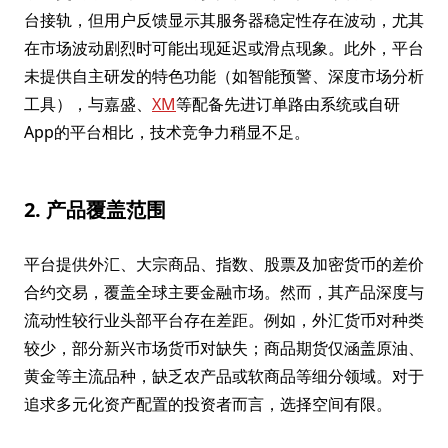
台接轨，但用户反馈显示其服务器稳定性存在波动，尤其
在市场波动剧烈时可能出现延迟或滑点现象。此外，平台
未提供自主研发的特色功能（如智能预警、深度市场分析
工具），与嘉盛、
XM
等配备先进订单路由系统或自研
App的平台相比，技术竞争力稍显不足。
2. 产品覆盖范围
平台提供外汇、大宗商品、指数、股票及加密货币的差价
合约交易，覆盖全球主要金融市场。然而，其产品深度与
流动性较行业头部平台存在差距。例如，外汇货币对种类
较少，部分新兴市场货币对缺失；商品期货仅涵盖原油、
黄金等主流品种，缺乏农产品或软商品等细分领域。对于
追求多元化资产配置的投资者而言，选择空间有限。