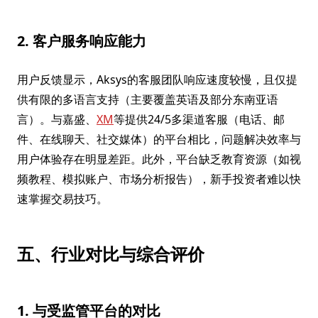
2. 客户服务响应能力
用户反馈显示，Aksys的客服团队响应速度较慢，且仅提
供有限的多语言支持（主要覆盖英语及部分东南亚语
言）。与嘉盛、
XM
等提供24/5多渠道客服（电话、邮
件、在线聊天、社交媒体）的平台相比，问题解决效率与
用户体验存在明显差距。此外，平台缺乏教育资源（如视
频教程、模拟账户、市场分析报告），新手投资者难以快
速掌握交易技巧。
五、行业对比与综合评价
1. 与受监管平台的对比