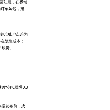
需注意，在极端
的订单延迟，建
，标准账户点差为
存在隐性成本：
手续费。
速度较PC端慢0.3
I数据发布前，成