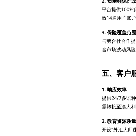
2. 负余额保护
平台提供100%
致14名用户账
3. 保险覆盖范
与劳合社合作提
含市场波动风险
五、客户
1. 响应效率
提供24/7多
需转接至澳大利
2. 教育资源质
开设“外汇大师