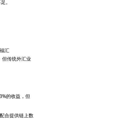
不足。
与福汇
势，但传统外汇业
.3%的收益，但
台配合提供链上数