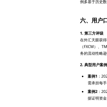
例多基于历史数
六、用户
1. 第三方评级
在外汇天眼获得8
（FXCM）、T
务的流动性略逊
2. 典型用户案
案例1
：2
需承担每手
案例2
：2
据证明资金