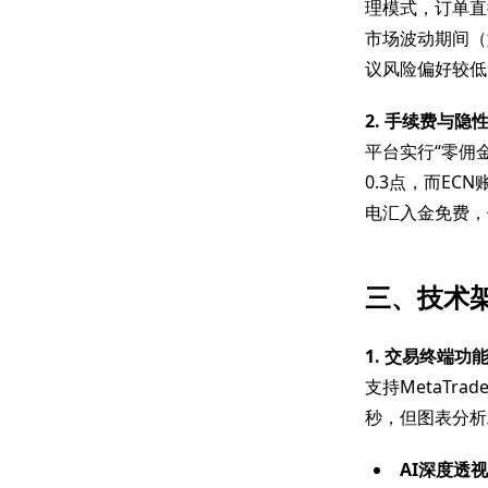
理模式，订单直
市场波动期间（
议风险偏好较低
2. 手续费与隐
平台实行“零佣
0.3点，而E
电汇入金免费，
三、技术
1. 交易终端功
支持MetaTra
秒，但图表分析
AI深度透