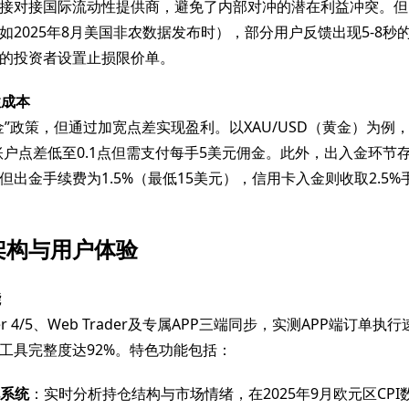
接对接国际流动性提供商，避免了内部对冲的潜在利益冲突。但
如2025年8月美国非农数据发布时），部分用户反馈出现5-8秒
的投资者设置止损限价单。
性成本
金”政策，但通过加宽点差实现盈利。以XAU/USD（黄金）为例
CN账户点差低至0.1点但需支付每手5美元佣金。此外，出入金环节
但出金手续费为1.5%（最低15美元），信用卡入金则收取2.5%
架构与用户体验
能
der 4/5、Web Trader及专属APP三端同步，实测APP端订单执行
工具完整度达92%。特色功能包括：
视系统
：实时分析持仓结构与市场情绪，在2025年9月欧元区CP