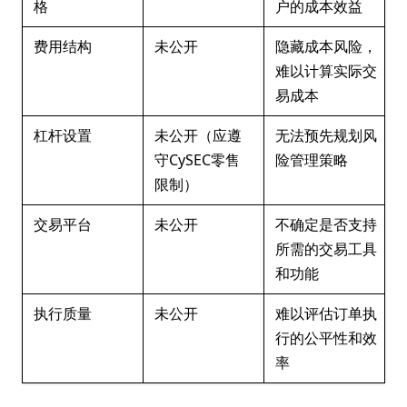
格
户的成本效益
费用结构
未公开
隐藏成本风险，
难以计算实际交
易成本
杠杆设置
未公开（应遵
无法预先规划风
守CySEC零售
险管理策略
限制）
交易平台
未公开
不确定是否支持
所需的交易工具
和功能
执行质量
未公开
难以评估订单执
行的公平性和效
率