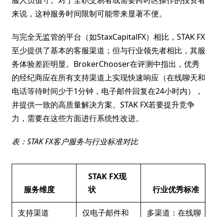
服人员值守。对于全职交易者或需要跨时区操作的投资者
来说，这种服务时间限制可能带来显著不便。
与完全无监管的平台（如StaxCapitalFX）相比，STAK FX
至少提供了基本的客服渠道；但与行业领先者相比，其服
务体验差距明显。BrokerChooser在评测中指出，优秀
的经纪商应在所有支持渠道上实现快速响应（在线聊天和
电话等待时间少于1分钟，电子邮件回复在24小时内），
并提供一致的高质量解决方案。STAK FX若要提升竞争
力，需要在这些方面进行系统性改进。
表：STAK FX客户服务与行业标准对比
STAK FX现
服务维度
状
行业优秀标准
支持渠道
仅电子邮件和
多渠道：在线聊