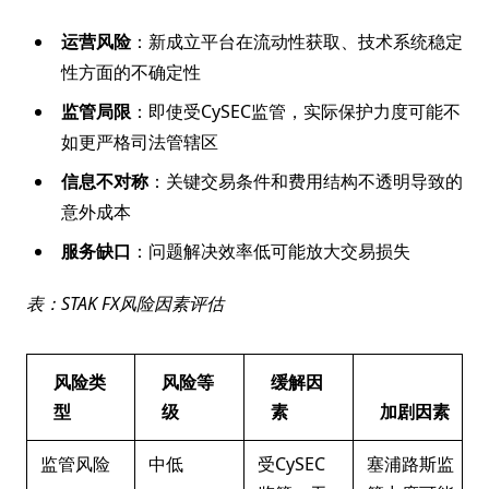
运营风险
：新成立平台在流动性获取、技术系统稳定
性方面的不确定性
监管局限
：即使受CySEC监管，实际保护力度可能不
如更严格司法管辖区
信息不对称
：关键交易条件和费用结构不透明导致的
意外成本
服务缺口
：问题解决效率低可能放大交易损失
表：STAK FX风险因素评估
风险类
风险等
缓解因
型
级
素
加剧因素
监管风险
中低
受CySEC
塞浦路斯监