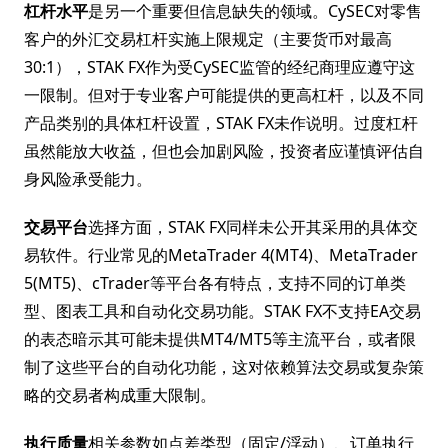
杠杆水平
是另一个重要但信息缺失的领域。CySEC对零售
客户的外汇交易杠杆实施上限规定（主要货币对最高
30:1），STAK FX作为受CySEC监管的经纪商理应遵守这
一限制。但对于专业客户可能提供的更高杠杆，以及不同
产品类别的具体杠杆设置，STAK FX未作说明。过度杠杆
虽然能放大收益，但也会加剧风险，投资者应谨慎评估自
身风险承受能力。
交易平台
选择方面，STAK FX同样未公开其采用的具体交
易软件。行业常见的MetaTrader 4(MT4)、MetaTrader
5(MT5)、cTrader等平台各有特点，支持不同的订单类
型、图表工具和自动化交易功能。STAK FX不支持EA交易
的表态暗示其可能未提供MT4/MT5等主流平台，或者限
制了这些平台的自动化功能，这对依赖算法交易或复杂策
略的交易者构成重大限制。
执行质量
相关参数如点差类型（固定/浮动）、订单执行