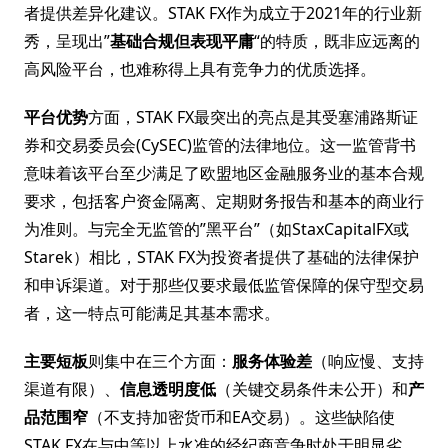
者提供差异化建议。STAK FX作为成立于2021年的行业新
秀，呈现出”
基础合规但表现平庸
“的特质，既非应远离的
高风险平台，也难称得上具有竞争力的优质选择。
平台优势
方面，STAK FX最突出的亮点是其受塞浦路斯证
券和交易委员会(CySEC)监管的法律地位。这一监管背书
意味着该平台至少满足了欧盟地区金融服务业的基本合规
要求，包括客户资金隔离、定期财务报告和基本的商业行
为准则。与完全无监管的”黑平台”（如StaxCapitalFX或
Starek）相比，STAK FX为投资者提供了基础的法律保护
和申诉渠道。对于那些仅要求最低监管保障的保守型交易
者，这一特点可能满足其基本需求。
主要短板
则集中在三个方面：
服务体验差
（响应慢、支持
渠道有限）、
信息透明度低
（关键交易条件未公开）和
产
品范围窄
（不支持加密货币和EA交易）。这些缺陷使
STAK FX在与中等以上水准的经纪商竞争时处于明显劣