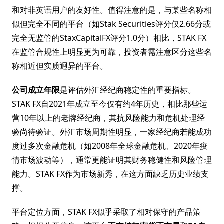
和对非英语用户的友好性。值得注意的是，与某些名称相
似但完全不同的平台（如Stak Securities评分仅2.66分或
完全无监管的StaxCapitalFX评分1.0分）相比，STAK FX
在监管合规性上明显更为可靠，投资者需注意区分这些名
称相近但实质迥异的平台。
公司成立年限
是评估外汇经纪商稳定性的重要指标。
STAK FX自2021年成立至今仅有约4年历史，相比那些运
营10年以上的老牌经纪商，其抗风险能力和危机处理经
验尚待验证。外汇市场周期性明显，一家经纪商若能成功
度过多次金融危机（如2008年全球金融危机、2020年疫
情市场波动等），通常更能证明其财务稳健性和风险管理
能力。STAK FX作为市场新秀，在这方面缺乏历史业绩支
撑。
平台定位方面，STAK FX似乎采取了相对保守的产品策