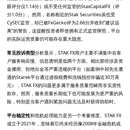
眼评分仅1.14分）或不受任何监管的StaxCapitalFX（评
分1.0分）。然而，名称相近的Stak Securities虽也受
CySEC监管，却已被FxGecko评为2.66分并收到”建议远
离”的警告，这提醒投资者即使拥有正式监管牌照，平台
的实际运营质量仍可能存在重大隐患。
常见投诉类型
分析显示，STAK FX用户主要不满集中在客
户服务响应慢、信息透明度低两个方面。相比那些涉及资
金挪用、拒绝出金等严重违规的平台（如案例中祁先生遭
遇的Starek平台通过虚假税费和洗钱指控诈骗近30万美
元），STAK FX的问题更多属于服务质量范畴而非实质性
欺诈。然而，服务质量长期低下也可能发展为更严重的风
险，特别是当客户遇到紧急问题无法及时获得协助时。
平台稳定性
和危机处理能力是另一个考量维度。STAK FX
成立于2021年，意味着它尚未经历像2008年金融危机或