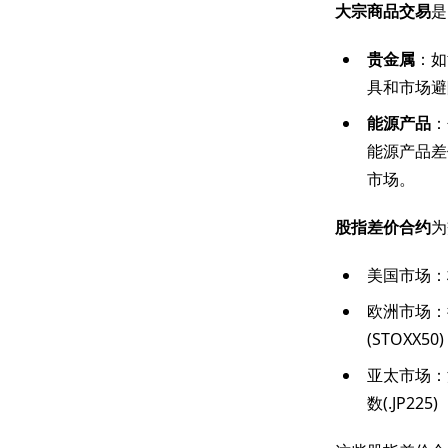
大宗商品交易
是
贵金属
：如
具和市场避险
能源产品
：
能源产品差
市场。
股指差价合约
为
美国市场：标
欧洲市场：德
(STOXX50)
亚太市场：澳
数(.JP225)