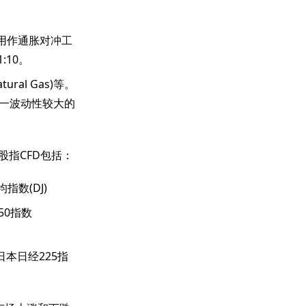
常被用作通胀对冲工
:10。
ral Gas)等。
这一波动性较大的
股指CFD包括：
指数(DJ)
50指数
、日本日经225指