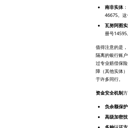
南非实体
：
46675
瓦努阿图实
册号145
值得注意的是，F
隔离的银行账户
过专业赔偿保险
障（其他实体）
于许多同行。
资金安全机制
方
负余额保护
高级加密技
多种认证方