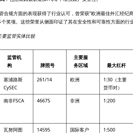
S在监管合规方面的表现获得了行业认可，曾荣获”欧洲最佳外汇经纪商
多个奖项。这些荣誉从侧面印证了其在安全性和可靠性方面的行
US主要监管实体比较
监管机
主要服
构
牌照号
务区域
最大杠杆
塞浦路斯
261/14
欧洲
1:30（主要
CySEC
货币对）
南非FSCA
46675
非洲
1:200
瓦努阿图
14595
国际客户
1:500