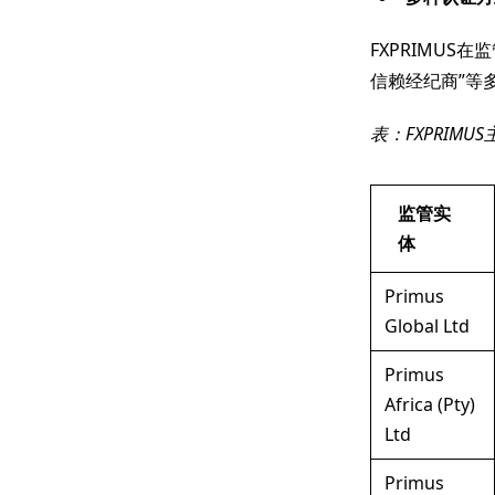
FXPRIMU
信赖经纪商”等
表：FXPRIM
监管实
体
Primus
Global Ltd
Primus
Africa (Pty)
Ltd
Primus