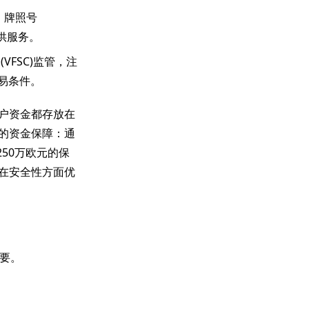
管，牌照号
提供服务。
会(VFSC)监管，注
易条件。
户资金都存放在
外的资金保障：通
50万欧元的保
S在安全性方面优
要。