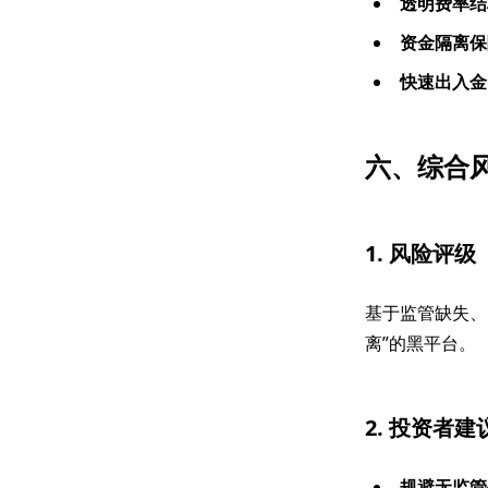
透明费率结
资金隔离保
快速出入金
六、综合
1.
风险评级
基于监管缺失、
离”的黑平台。
2.
投资者建
规避无监管