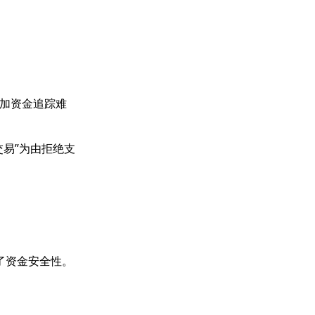
加资金追踪难
易”为由拒绝支
弱了资金安全性。