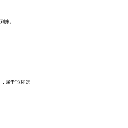
内到账。
）
，属于“立即远