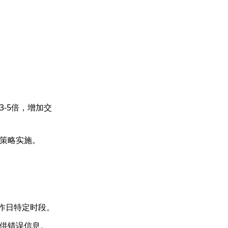
-5倍，增加交
策略实施。
作日特定时段。
供错误信息。