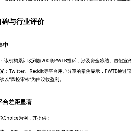
口碑与行业评价
集中
：该机构累计收到超200条PWTB投诉，涉及资金冻结、虚假宣
光
：Twitter、Reddit等平台用户分享的案例显示，PWTB通过
续以“风控审核”为由没收盈利。
平台差距显著
XChoice为例，其提供：