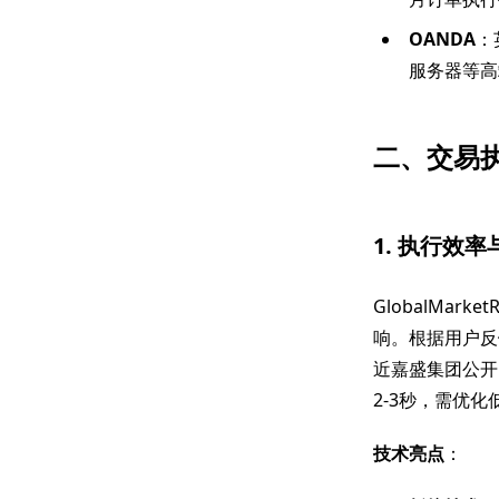
OANDA
：
服务器等高
二、交易
1. 执行效
GlobalMa
响。根据用户反
近嘉盛集团公开
2-3秒，需优
技术亮点
：