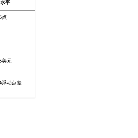
差水平
.5点
0.5美元
2%浮动点差