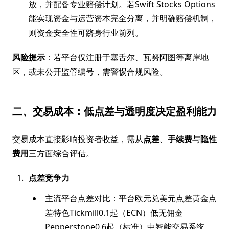
放，并配备专业赔偿计划。若Swift Stocks Options
能实现资金与运营资本完全分离，并明确赔偿机制，
则资金安全性可跻身行业前列。
风险提示
：若平台仅注册于塞舌尔、瓦努阿图等离岸地
区，或未公开监管编号，需警惕合规风险。
二、交易成本：低点差与透明度决定盈利能力
交易成本直接影响投资者收益，需从
点差
、
手续费
与
隐性
费用
三方面综合评估。
点差竞争力
主流平台点差对比：平台欧元兑美元点差黄金点
差特色Tickmill0.1起（ECN）低无佣金
Pepperstone0.6起（标准）中智能交易系统