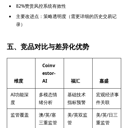
82%赞赏风控系统有效性
主要改进点：策略透明度（需更详细的历史交易记
录）
五、竞品对比与差异化优势
Coinv
estor-
维度
AI
福汇
嘉盛
AI功能深
多模态情
基础技术
宏观经济事
度
绪分析
指标预警
件关联
监管覆盖
澳/英/塞
美/英双监
美/英/日三
三重监管
管
重监管