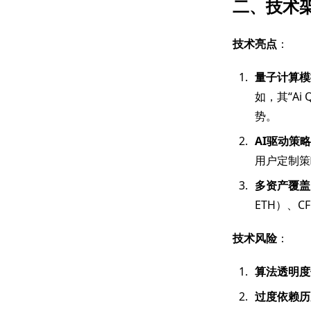
二、技术
技术亮点
：
量子计算模
如，其“A
势。
AI驱动策略
用户定制策
多资产覆盖
ETH）、
技术风险
：
算法透明度
过度依赖历