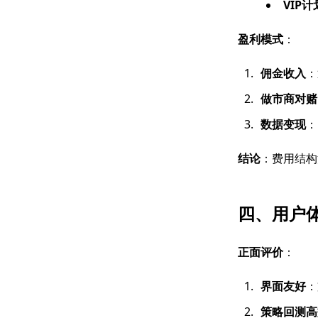
VIP计
盈利模式
：
佣金收入
：
做市商对赌
数据变现
：
结论
：费用结构
四、用户
正面评价
：
界面友好
：
策略回测高