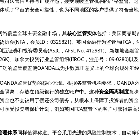
融司法管辖区持有正规牌照，接受顶级监管机构的严格监督。这
体现了平台的安全可靠性，也为不同地区的客户提供了符合当地
管网络覆盖全球主要金融市场，其
核心监管实体
包括：美国商品期
期货协会(NFA，会员ID：0325821)、英国金融行为监管局(FCA
大利亚证券和投资委员会(ASIC，AFSL No. 412981)、新加坡金融
926K)、加拿大投资行业监管组织(IIROC，注册号：09-0280)
。这种广泛的监管覆盖使OANDA成为少数真正意义上的全球合规外汇
OANDA监管优势的核心体现。根据各监管机构要求，OANDA
全隔离，存放在顶级银行的独立账户中。这种
资金隔离制度
意味
资金也不会被用于偿还公司债务，从根本上保障了投资者的资金
可享受投资者保护计划，例如英国FCA监管下的客户可获得最高85
管理体系
同样值得称道。平台采用先进的风险控制技术，自动净