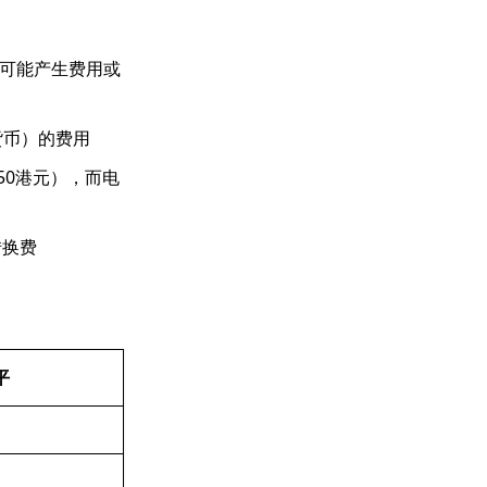
可能产生费用或
货币）的费用
50港元），而电
转换费
平