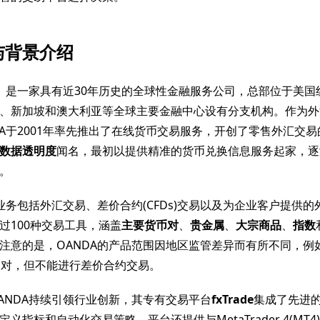
与背景介绍
达）是一家具有近30年历史的全球性金融服务公司，总部位于美国
、新加坡和澳大利亚等全球主要金融中心设有分支机构。作为外
DA于2001年率先推出了在线货币交易服务，开创了零售外汇交
数据透明度
闻名，最初以提供精准的货币兑换信息服务起家，逐
。
心业务包括外汇交易、差价合约(CFDs)交易以及为企业客户提供
过100种交易工具，涵盖
主要货币对
、
贵金属
、
大宗商品
、
指数
注意的是，OANDA的产品范围因地区监管差异而有所不同，例
币对，但不能进行差价合约交易。
ANDA持续引领行业创新，其专有交易平台
fxTrade
集成了先进
指标和自动化交易策略。平台还提供与MetaTrader 4(MT4)和Tr