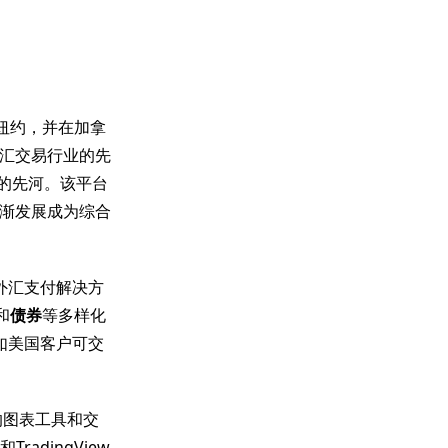
纽约，并在加拿
汇交易行业的先
易的先河。该平台
渐发展成为综合
的外汇支付解决方
和
债券
等多样化
如美国客户可交
的图表工具和交
adingView