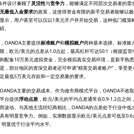
易条件设计兼顾了
灵活性
与
竞争力
，能够满足不同层次交易者的需
无最低入金要求
的政策，这使得资金有限的新手交易者能够以极
显示，用户甚至可以仅以1美元开户并开始交易，这种低门槛策
碍。
，OANDA主要提供
标准账户
和
模拟账户
两种基本选择。标准账
限，欧元/美元的点差从1.0点起，最高杠杆可达50:1（根据监
则配备10万美元虚拟资金，完全模拟真实交易环境，是新手熟
是，部分地区的资深交易者还可申请”精英交易者账户”，享受更
足最低5万美元存款和一定交易量的要求。
OANDA主要的交易成本。作为做市商模式平台，OANDA不收
平台提供
浮动点差
，欧元/美元的平均点差通常在0.9-1.2点之
而波动。与其他主流经纪商相比，OANDA的点差处于行业中低
具有明显竞争力。例如，实测数据显示欧元/美元点差可低至0.6
右，明显优于行业平均水平。