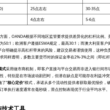
D)
25点左右
30-35点
4点左右
5-6点
方面，OANDA根据不同地区监管要求提供差异化的杠杆比例。美
50:1；欧洲客户遵循ESMA规定，最高30:1；而澳大利亚客
杆。平台明确提示高杠杆带来的风险，建议交易者谨慎使用，这种负
同样透明，多数主要货币对的保证金率在2%-3%之间（即杠杆33:
模式
采用做市商机制，即客户直接与平台交易而非进入银行间市
性，特别是在市场波动剧烈时，但潜在缺点是可能存在利益冲突
施了”
核心定价
“模式，承诺从多个流动性提供者获取最优报价，
订单执行速度通常在毫秒级，滑点控制表现优于行业平均水平。
与技术工具