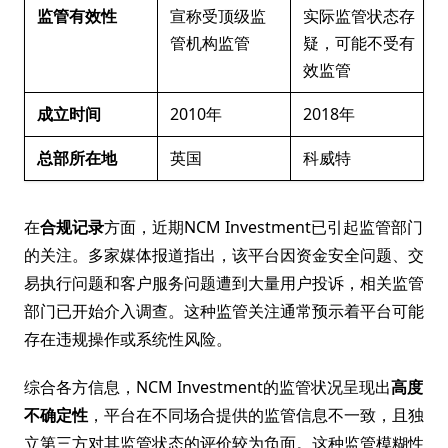
监管有效性
宣称受顶级监
实际监管状态存
管机构监管
疑，可能不受有
效监管
成立时间
2010年
2018年
总部所在地
英国
科威特
在
合规记录
方面，近期NCM Investment已引起监管部门
的关注。多家媒体报道指出，该平台因资金安全问题、交
易执行问题和客户服务问题遭到大量用户投诉，相关监管
部门已开始介入调查。这种监管关注通常预示着平台可能
存在违规操作或系统性风险。
综合各方信息，NCM Investment的监管状况呈现出
高度
不确定性
，平台在不同场合提供的监管信息不一致，且独
立第三方对其监管状态的评价较为负面。这种监管模糊性