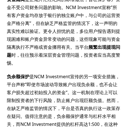
金不受公司财务问题的影响。NCM Investment宣称”所
有客户资金均存放于银行的独立账户中，与公司的运营资
金严格分离”，但在缺乏严格监管的情况下，这一声明的
真实性难以验证。更令人担忧的是，多位用户报告遇到提
现困难和账户资金异常变动的问题，这些现象可能与资金
隔离执行不严格或资金挪用有关。当平台
频繁出现提现问
题
时，往往预示着深层资金管理问题，投资者应当高度警
惕。
负余额保护
是NCM Investment宣传的另一项安全措施，
平台声称”即使市场波动导致账户出现负余额，也不会让
客户损失超过初始投入的资金”。这一机制在理论上可以
限制投资者的下行风险，防止账户出现巨额负值。然而，
在缺乏严格监管的情况下，平台是否真的执行这一政策存
在疑问。值得注意的是，负余额保护通常与杠杆水平相
关，而NCM Investment提供的杠杆高达1:500，在这种