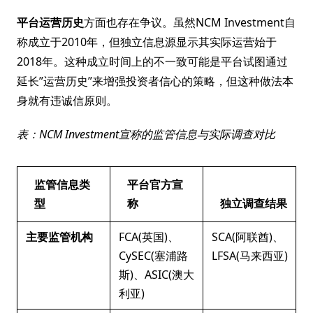
平台运营历史
方面也存在争议。虽然NCM Investment自
称成立于2010年，但独立信息源显示其实际运营始于
2018年。这种成立时间上的不一致可能是平台试图通过
延长”运营历史”来增强投资者信心的策略，但这种做法本
身就有违诚信原则。
表：NCM Investment宣称的监管信息与实际调查对比
监管信息类
平台官方宣
型
称
独立调查结果
主要监管机构
FCA(英国)、
SCA(阿联酋)、
CySEC(塞浦路
LFSA(马来西亚)
斯)、ASIC(澳大
利亚)