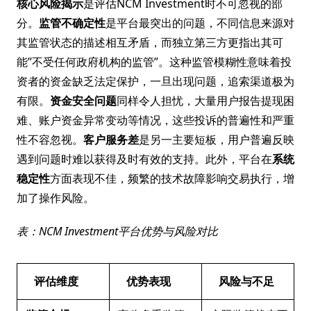
核心风险揭示
是评估NCM Investment时不可忽视的部
分。
监管不确定性
是平台最突出的问题，不同信息来源对
其监管状态的描述相互矛盾，而独立第三方更指出其可
能”不受任何政府机构的监管”。这种监管模糊性意味着投
资者的资金缺乏法定保护，一旦出现问题，追索渠道极为
有限。
资金安全问题
同样令人担忧，大量用户报告提现困
难、账户资金异常变动等情况，这些投诉的普遍性和严重
性不容忽视。
客户服务差
是另一主要短板，用户普遍反映
遇到问题时难以获得及时有效的支持。此外，平台在
系统
稳定性
方面表现不佳，频繁的技术故障影响交易执行，增
加了操作风险。
表：NCM Investment平台优势与风险对比
评估维度
优势表现
风险与不足