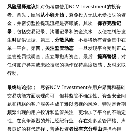
风险缓释建议
针对仍考虑使用NCM Investment的投资
者。首先，应当
从小额开始
，避免投入无法承受损失的资
金，并密切监控提现流程是否顺畅。其次，
保存完整记
录
，包括交易记录、沟通记录和资金流水，以便在纠纷发
生时提供证据。第三，
分散风险
，不要将所有资金集中在
单一平台。第四，
关注监管动态
，一旦发现平台受到正式
监管处罚或调查，应立即撤离资金。最后，
提高警惕
，对
任何账户异常或未经授权的操作保持高度敏感，及时采取
行动。
最终结论
指出，尽管NCM Investment在用户界面和基础
交易功能方面表现尚可，但其监管不确定性、资金安全问
题和糟糕的客户服务构成了难以忽视的风险。特别是近期
频繁出现的用户投诉和监管关注，更增加了平台的不确定
性。在竞争激烈的外汇经纪行业，存在众多监管严格、声
誉良好的替代选择，普通投资者
没有充分理由
选择承担