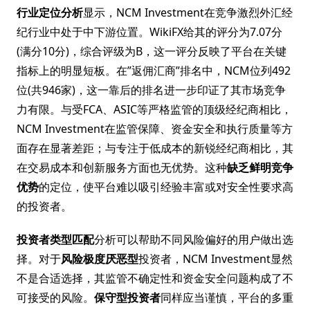
行业定位分析
显示，NCM Investment在竞争激烈外汇经
纪行业中处于中下游位置。WikiFX给其的评分为7.07分
(满分10分)，综合评级为B，这一评分反映了平台在关键
指标上的明显短板。在”返佣汇商”排名中，NCM位列492
位(共946家)，这一靠后的排名进一步印证了其市场竞争
力有限。与受FCA、ASIC等严格监管的顶级经纪商相比，
NCM Investment在监管保障、资金安全和执行质量等方
面存在显著差距；与专注于低成本的新锐经纪商相比，其
在交易成本和创新服务方面也无优势。这种
缺乏鲜明竞争
优势
的定位，使平台难以吸引经验丰富或对安全性要求高
的投资者。
投资者类型匹配
分析可以帮助不同风险偏好的用户做出选
择。对于
风险极度厌恶型
投资者，NCM Investment显然
不是合适选择，其监管不确定性和资金安全问题构成了不
可接受的风险。
保守型投资者
同样应当谨慎，平台的多重