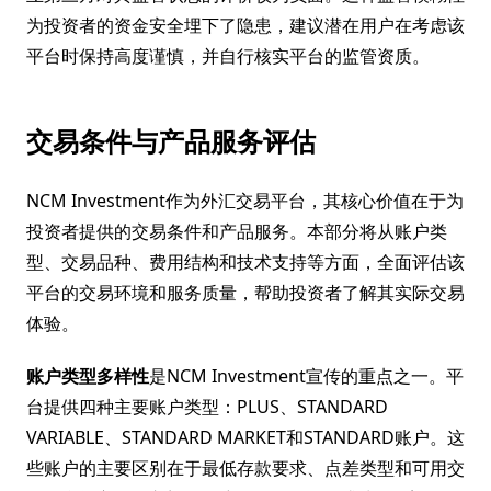
为投资者的资金安全埋下了隐患，建议潜在用户在考虑该
平台时保持高度谨慎，并自行核实平台的监管资质。
交易条件与产品服务评估
NCM Investment作为外汇交易平台，其核心价值在于为
投资者提供的交易条件和产品服务。本部分将从账户类
型、交易品种、费用结构和技术支持等方面，全面评估该
平台的交易环境和服务质量，帮助投资者了解其实际交易
体验。
账户类型多样性
是NCM Investment宣传的重点之一。平
台提供四种主要账户类型：PLUS、STANDARD
VARIABLE、STANDARD MARKET和STANDARD账户。这
些账户的主要区别在于最低存款要求、点差类型和可用交