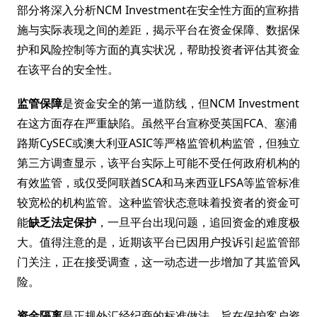
部分将深入分析NCM Investment在安全性方面的宣称措
施与实际表现之间的差距，揭示平台在资金保障、数据保
护和风险控制等方面的真实状况，帮助投资者评估其资金
在该平台的安全性。
监管保障
是资金安全的第一道防线，但NCM Investment
在这方面存在严重缺陷。虽然平台宣称受英国FCA、塞浦
路斯CySEC或澳大利亚ASIC等严格监管机构监管，但独立
第三方调查显示，该平台实际上可能不受任何政府机构的
有效监管，或仅受阿联酋SCA和马来西亚LFSA等监管标准
较宽松的机构监管。这种监管状态意味着投资者的资金可
能
缺乏法定保护
，一旦平台出现问题，追回资金的难度极
大。值得注意的是，近期该平台已因用户投诉引起监管部
门关注，正在接受调查，这一动态进一步增加了其监管风
险。
资金隔离
是正规外汇经纪商的标准做法，旨在保护客户资