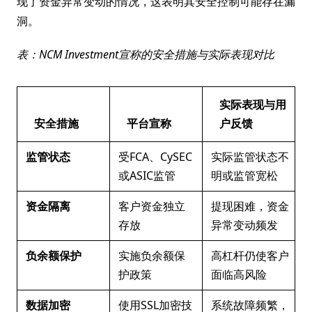
现了资金异常变动的情况，这表明其安全控制可能存在漏
洞。
表：NCM Investment宣称的安全措施与实际表现对比
实际表现与用
安全措施
平台宣称
户反馈
监管状态
受FCA、CySEC
实际监管状态不
或ASIC监管
明或监管宽松
资金隔离
客户资金独立
提现困难，资金
存放
异常变动频发
负余额保护
实施负余额保
高杠杆仍使客户
护政策
面临高风险
数据加密
使用SSL加密技
系统故障频繁，