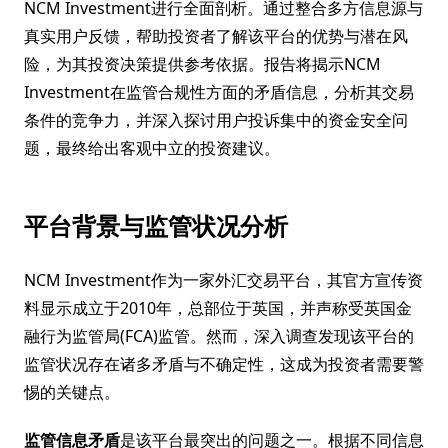
NCM Investment进行全面剖析。通过整合多方信息源与
真实用户反馈，帮助投资者了解该平台的优势与潜在风
险，为其投资决策提供参考依据。报告将揭示NCM
Investment在监管合规性方面的矛盾信息，分析其交易
条件的竞争力，并深入探讨用户投诉集中的资金安全问
题，最终给出客观中立的投资建议。
平台背景与监管状况分析
NCM Investment作为一家外汇交易平台，其官方宣传资
料显示成立于2010年，总部位于英国，并声称受英国金
融行为监管局(FCA)监管。然而，深入调查发现该平台的
监管状况存在诸多矛盾与不确定性，这成为投资者需要警
惕的关键点。
监管信息矛盾
是该平台最突出的问题之一。根据不同信息