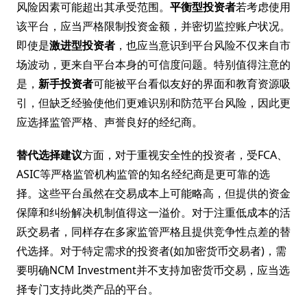
风险因素可能超出其承受范围。
平衡型投资者
若考虑使用
该平台，应当严格限制投资金额，并密切监控账户状况。
即使是
激进型投资者
，也应当意识到平台风险不仅来自市
场波动，更来自平台本身的可信度问题。特别值得注意的
是，
新手投资者
可能被平台看似友好的界面和教育资源吸
引，但缺乏经验使他们更难识别和防范平台风险，因此更
应选择监管严格、声誉良好的经纪商。
替代选择建议
方面，对于重视安全性的投资者，受FCA、
ASIC等严格监管机构监管的知名经纪商是更可靠的选
择。这些平台虽然在交易成本上可能略高，但提供的资金
保障和纠纷解决机制值得这一溢价。对于注重低成本的活
跃交易者，同样存在多家监管严格且提供竞争性点差的替
代选择。对于特定需求的投资者(如加密货币交易者)，需
要明确NCM Investment并不支持加密货币交易，应当选
择专门支持此类产品的平台。