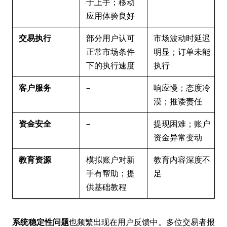
于上手；移动
应用体验良好
交易执行
部分用户认可
市场波动时延迟
正常市场条件
明显；订单未能
下的执行速度
执行
客户服务
–
响应慢；态度冷
漠；推诿责任
资金安全
–
提现困难；账户
资金异常变动
教育资源
模拟账户对新
教育内容深度不
手有帮助；提
足
供基础教程
系统稳定性问题
也频繁出现在用户反馈中。多位交易者报