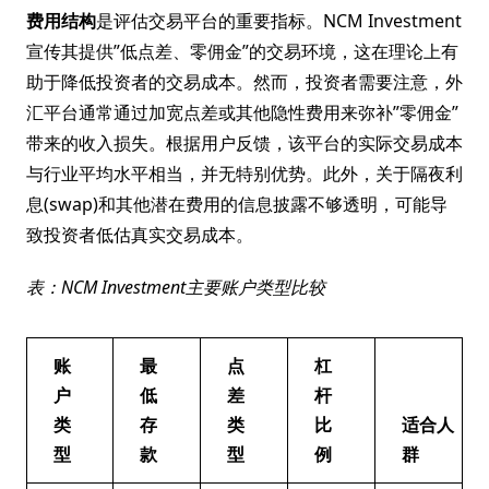
费用结构
是评估交易平台的重要指标。NCM Investment
宣传其提供”低点差、零佣金”的交易环境，这在理论上有
助于降低投资者的交易成本。然而，投资者需要注意，外
汇平台通常通过加宽点差或其他隐性费用来弥补”零佣金”
带来的收入损失。根据用户反馈，该平台的实际交易成本
与行业平均水平相当，并无特别优势。此外，关于隔夜利
息(swap)和其他潜在费用的信息披露不够透明，可能导
致投资者低估真实交易成本。
表：NCM Investment主要账户类型比较
账
最
点
杠
户
低
差
杆
类
存
类
比
适合人
型
款
型
例
群