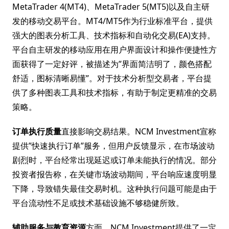
MetaTrader 4(MT4)、MetaTrader 5(MT5)以及自主研
发的移动交易平台。MT4/MT5作为行业标准平台，提供
强大的图表分析工具、技术指标和自动化交易(EA)支持。
平台自主研发的移动应用在用户界面设计和操作便捷性方
面获得了一定好评，被描述为”界面简洁明了，颜色搭配
舒适，图标清晰易懂”。对于技术分析型交易者，平台提
供了多种图表工具和技术指标，有助于制定更精准的交易
策略。
订单执行质量
直接影响交易结果。NCM Investment宣称
提供”快速执行订单”服务，但用户反馈显示，在市场波动
剧烈时，平台经常出现延迟或订单未能执行的情况。部分
投资者报告称，在关键市场波动期间，平台响应速度明显
下降，导致错失最佳交易时机。这种执行问题可能是由于
平台流动性不足或技术基础设施不够稳健所致。
辅助服务与教育资源
方面，NCM Investment提供了一定