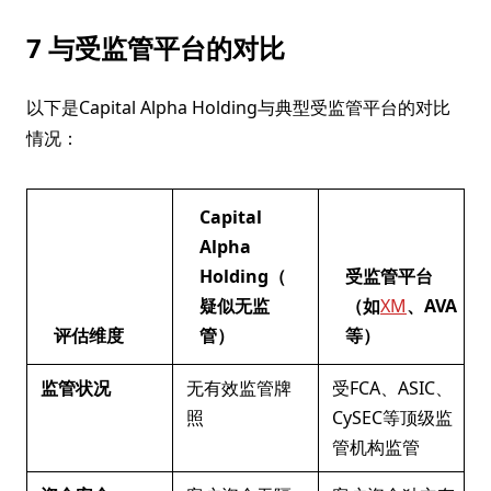
7 与受监管平台的对比
以下是Capital Alpha Holding与典型受监管平台的对比
情况：
Capital
Alpha
Holding（
受监管平台
疑似无监
（如
XM
、AVA
评估维度
管）
等）
监管状况
无有效监管牌
受FCA、ASIC、
照
CySEC等顶级监
管机构监管