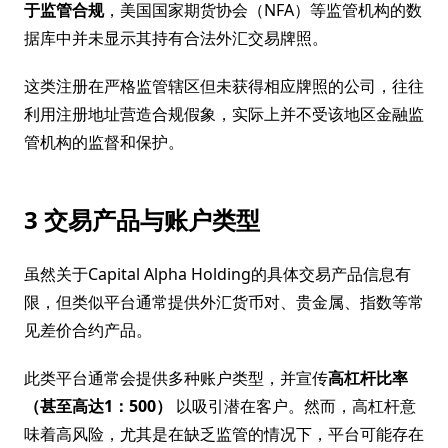
于监管合规
，美国国家期货协会（NFA）等监管机构的数
据库中并未显示其持有合法外汇交易牌照。
这类注册在严格监管辖区但未获得相应牌照的公司，往往
利用注册地址营造合规假象，实际上并不受该地区金融监
管机构的监督和保护。
3 交易产品与账户类型
虽然关于Capital Alpha Holding的具体交易产品信息有
限，但类似平台通常提供外汇货币对、贵金属、指数等常
见差价合约产品。
此类平台通常会提供多种账户类型，并宣传
高杠杆比率
（甚至高达1：500）
以吸引潜在客户。然而，高杠杆意
味着高风险，尤其是在缺乏监管的情况下，平台可能存在