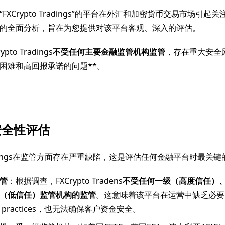
FXCrypto Tradings”的平台在外汇和加密货币交易市场引起
的全面分析，旨在为您提供对该平台客观、深入的评估。
ypto Tradings
不受任何主要金融监管机构监管
，存在重大安全
困难和高回报承诺的问题**。
安全性评估
 Tradings在监管方面存在严重缺陷，这是评估任何金融平台时最关
管
：根据调查，FXCrypto Tradens
不受任何一级（高度信任）
（低信任）监管机构的监管
。这意味着该平台在运营中缺乏必要
practices，也无法确保客户资金安全。