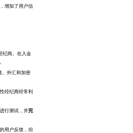
，增加了用户信
管的经纪商。在入金
。
疑。外汇和加密
性经纪商经常利
进行测试，并
完
y）上的用户反馈，但