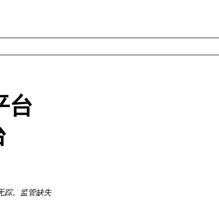
汇平台
台
无踪。监管缺失