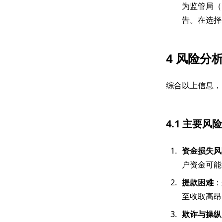
为监管局（F
告。在选择
4 风险分
综合以上信息，FX
4.1 主要风险
资金损失风
户资金可能
提款困难
：
至收取高昂
欺诈与操纵