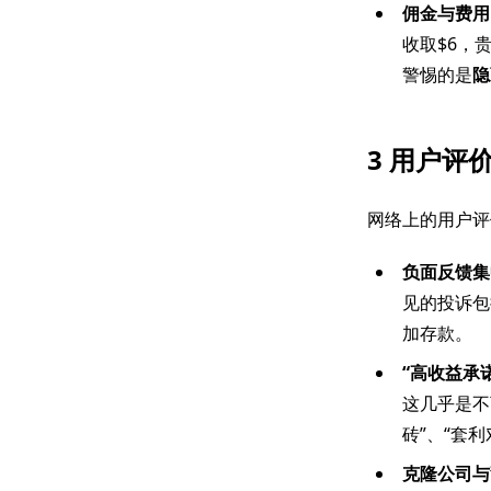
佣金与费用
收取$6，
警惕的是
隐
3 用户评
网络上的用户评
负面反馈集
见的投诉包
加存款。
“高收益承
这几乎是不
砖”、“套
克隆公司与