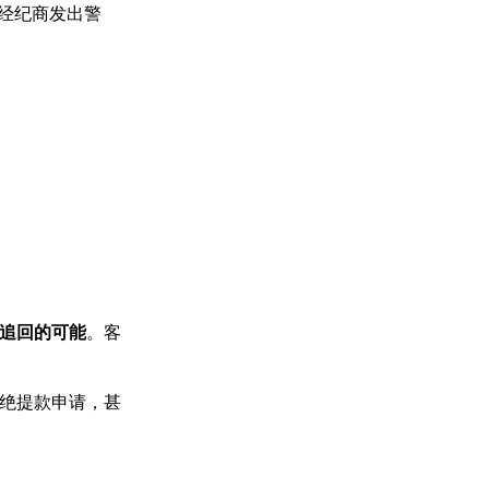
的经纪商发出警
追回的可能
。客
绝提款申请，甚