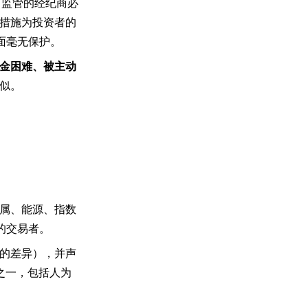
C）监管的经纪商必
措施为投资者的
方面毫无保护。
金困难、被主动
似。
属、能源、指数
泛的交易者。
的差异），并声
之一，包括人为