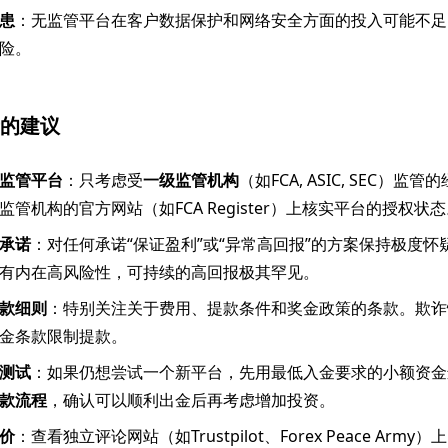
患
：无监管平台在客户数据保护和网络安全方面的投入可能不足
险。
者的建议
监管平台
：只考虑受
一级监管机构
（如FCA, ASIC, SEC）监
管机构的官方网站（如FCA Register）上核实平台的授权状态
承诺
：对任何承诺“保证盈利”或“异常高回报”的方案保持极度怀
有内在高风险性，可持续的高回报极其罕见。
款细则
：特别关注关于费用、提款条件和奖金政策的条款。欺诈
金条款限制提款。
测试
：如果仍想尝试一个新平台，先用最低入金要求的小额资金
款流程
，确认可以顺利出金后再考虑增加投资。
价
：查看独立评论网站（如Trustpilot、Forex Peace Arm