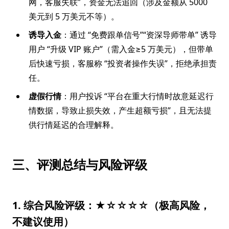
网，客服失联”，资金无法追回（涉及金额从 5000
美元到 5 万美元不等）。
诱导入金
：通过 “免费跟单信号”“资深导师带单” 诱导
用户 “升级 VIP 账户”（需入金≥5 万美元），但带单
后快速亏损，客服称 “投资者操作失误”，拒绝承担责
任。
虚假行情
：用户投诉 “平台在重大行情时故意延迟行
情数据，导致止损失效，产生超额亏损”，且无法提
供行情延迟的合理解释。
三、评测总结与风险评级
1. 综合风险评级：★☆☆☆☆（极高风险，
不建议使用）