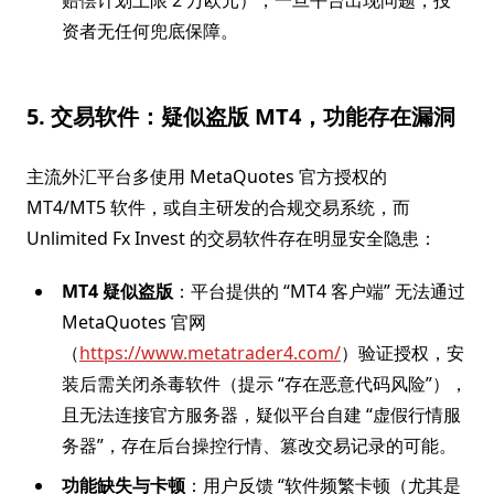
赔偿计划上限 2 万欧元），一旦平台出现问题，投
资者无任何兜底保障。
5. 交易软件：疑似盗版 MT4，功能存在漏洞
主流外汇平台多使用 MetaQuotes 官方授权的
MT4/MT5 软件，或自主研发的合规交易系统，而
Unlimited Fx Invest 的交易软件存在明显安全隐患：
MT4 疑似盗版
：平台提供的 “MT4 客户端” 无法通过
MetaQuotes 官网
（
https://www.metatrader4.com/
）验证授权，安
装后需关闭杀毒软件（提示 “存在恶意代码风险”），
且无法连接官方服务器，疑似平台自建 “虚假行情服
务器”，存在后台操控行情、篡改交易记录的可能。
功能缺失与卡顿
：用户反馈 “软件频繁卡顿（尤其是