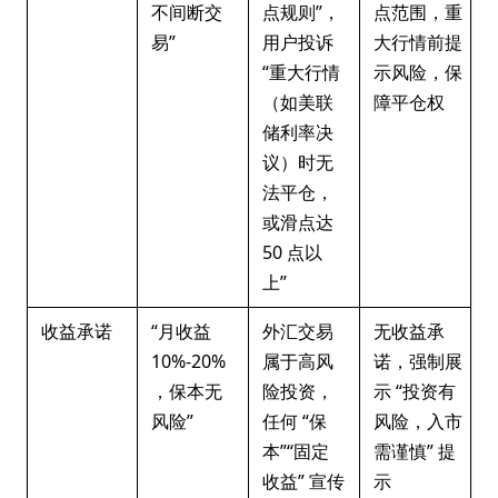
不间断交
点规则”，
点范围，重
易”
用户投诉
大行情前提
“重大行情
示风险，保
（如美联
障平仓权
储利率决
议）时无
法平仓，
或滑点达
50 点以
上”
收益承诺
“月收益
外汇交易
无收益承
10%-20%
属于高风
诺，强制展
，保本无
险投资，
示 “投资有
风险”
任何 “保
风险，入市
本”“固定
需谨慎” 提
收益” 宣传
示