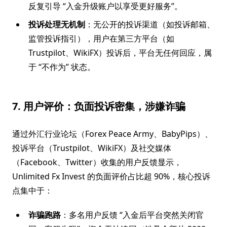
反复引导 “入金升级账户以享受更好服务”。
投诉处理无机制
：无公开的投诉渠道（如投诉邮箱、
监管投诉指引），用户在第三方平台（如
Trustpilot、WikiFX）投诉后，平台无任何回应，属
于 “不作为” 状态。
7. 用户评价：负面投诉密集，涉嫌诈骗
通过外汇行业论坛（Forex Peace Army、BabyPips）、
投诉平台（Trustpilot、WikiFX）及社交媒体
（Facebook、Twitter）收集的用户反馈显示，
Unlimited Fx Invest 的负面评价占比超 90%，核心投诉
点集中于：
诈骗跑路
：多名用户反馈 “入金后平台突然关闭官