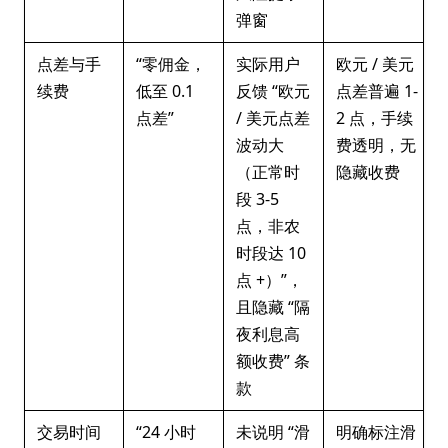
弹窗
点差与手
“零佣金，
实际用户
欧元 / 美元
续费
低至 0.1
反馈 “欧元
点差普遍 1-
点差”
/ 美元点差
2 点，手续
波动大
费透明，无
（正常时
隐藏收费
段 3-5
点，非农
时段达 10
点 +）”，
且隐藏 “隔
夜利息高
额收费” 条
款
交易时间
“24 小时
未说明 “滑
明确标注滑