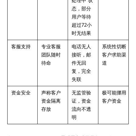
处理中”状
态，部分
用户等待
超过72小
时无结果
客服支持
专业客服
电话无人
系统性切断
团队随时
接听，邮
客户求助渠
待命
件无回
道
复，完全
失联
资金安全
声称客户
无监管验
极可能挪用
资金隔离
证，资金
客户资金
存放
流向不透
明