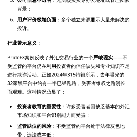
公司信息不透明
：无法核实实际办公地址或管理团队
背景；
用户评价极端负面
：多个独立来源显示大量未解决的
投诉。
行业警示意义
：
PrideFX案例反映了外汇交易行业的一个
严峻现实
——不
受监管的平台仍在利用投资者的信任缺失和专业知识不足
进行欺诈活动。正如2024年315特辑所示，去年曝光的
32家黑平台中约有一半已经跑路，受害者维权之路漫长
而艰难。这种情况凸显了：
投资者教育的重要性
：许多受害者因缺乏基本的外汇
市场知识和平台识别能力而受骗；
监管缺位的风险
：不受监管的平台处于法律灰色地
带，违法成本低；