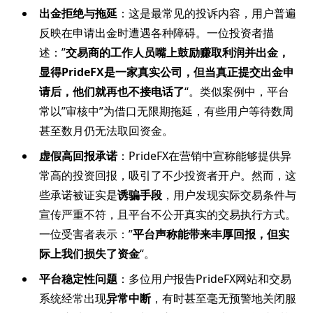
出金拒绝与拖延
：这是最常见的投诉内容，用户普遍
反映在申请出金时遭遇各种障碍。一位投资者描
述：”
交易商的工作人员嘴上鼓励赚取利润并出金，
显得PrideFX是一家真实公司，但当真正提交出金申
请后，他们就再也不接电话了
“。类似案例中，平台
常以”审核中”为借口无限期拖延，有些用户等待数周
甚至数月仍无法取回资金。
虚假高回报承诺
：PrideFX在营销中宣称能够提供异
常高的投资回报，吸引了不少投资者开户。然而，这
些承诺被证实是
诱骗手段
，用户发现实际交易条件与
宣传严重不符，且平台不公开真实的交易执行方式。
一位受害者表示：”
平台声称能带来丰厚回报，但实
际上我们损失了资金
“。
平台稳定性问题
：多位用户报告PrideFX网站和交易
系统经常出现
异常中断
，有时甚至毫无预警地关闭服