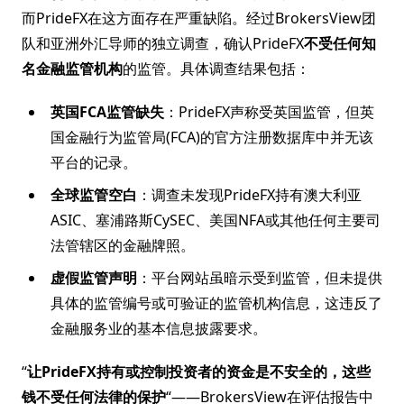
而PrideFX在这方面存在严重缺陷。经过BrokersView团
队和亚洲外汇导师的独立调查，确认PrideFX
不受任何知
名金融监管机构
的监管。具体调查结果包括：
英国FCA监管缺失
：PrideFX声称受英国监管，但英
国金融行为监管局(FCA)的官方注册数据库中并无该
平台的记录。
全球监管空白
：调查未发现PrideFX持有澳大利亚
ASIC、塞浦路斯CySEC、美国NFA或其他任何主要司
法管辖区的金融牌照。
虚假监管声明
：平台网站虽暗示受到监管，但未提供
具体的监管编号或可验证的监管机构信息，这违反了
金融服务业的基本信息披露要求。
“
让PrideFX持有或控制投资者的资金是不安全的，这些
钱不受任何法律的保护
“——BrokersView在评估报告中