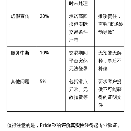
时未处理
虚假宣传
20%
承诺高回
推诿责任，
报但实际
声称”市场波
交易条件
动导致”
严苛
服务中断
10%
交易期间
无预警无解
平台突然
释，事后不
无法登录
补偿
其他问题
5%
包括滑点
要求客户提
异常、无
供不可能获
故扣费等
得的证明文
件
值得注意的是，PrideFX的
评价真实性
经得起专业验证。