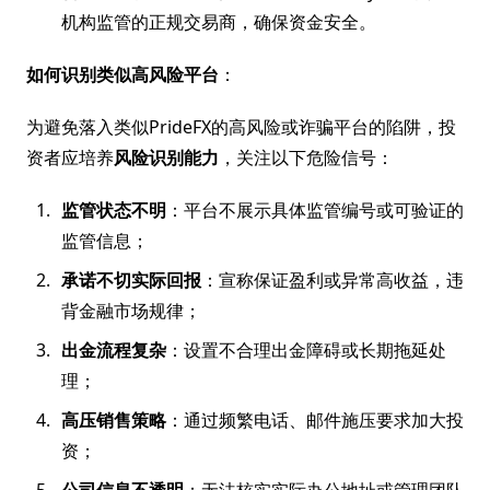
机构监管的正规交易商，确保资金安全。
如何识别类似高风险平台
：
为避免落入类似PrideFX的高风险或诈骗平台的陷阱，投
资者应培养
风险识别能力
，关注以下危险信号：
监管状态不明
：平台不展示具体监管编号或可验证的
监管信息；
承诺不切实际回报
：宣称保证盈利或异常高收益，违
背金融市场规律；
出金流程复杂
：设置不合理出金障碍或长期拖延处
理；
高压销售策略
：通过频繁电话、邮件施压要求加大投
资；