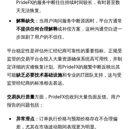
PrideFX的服务中断往往持续时间较长，有时甚至数
天无法恢复。
解释缺失
：当用户询问服务中断原因时，平台方通常
不提供任何合理解释
或补偿方案，这种沟通空白进一
步加剧了用户的不信任。
平台稳定性是评估外汇经纪商可靠性的重要指标。正规受
监管的交易平台会投入大量资源确保系统高可用性，并制
定详细的灾难恢复计划。而PrideFX的频繁中断反映出其
可能
缺乏必要技术基础设施
和专业的IT团队支持，这与受
监管经纪商的标准相去甚远。
交易执行质量
方面，PrideFX也收到大量负面反馈。用户
报告的问题包括：
异常滑点
：订单执行价格与预期价格存在不合理偏
差，尤其在市场波动期间表现更为明显。