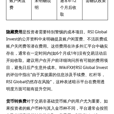
账户闲置
未明确说
通常6-12
需确认政策
费
明
个月后收
取
隐藏费用
是投资者需要特别警惕的成本项目。RSI Global
Invest的公开资料中未明确提及账户闲置费、不活跃费或
账户关闭费等潜在费用。这些费用在许多外汇平台中确实
存在，通常在一定时间内(如6个月或1年)没有交易活动后
开始收取。建议用户在开户前详细询问所有可能的费用项
目，避免日后产生意外成本。WikiFX对RSI Global Invest
的评估中指出”由于其披露的信息涉及手续费、杠杆等，
RSI Global仍然存在风险”，这种表述暗示平台在费用透
明度方面可能有提升空间。
货币转换费
对于交易非基础货币账户的用户尤为重要。如
果投资者的账户币种与其入金币种不同，平台通常会按照