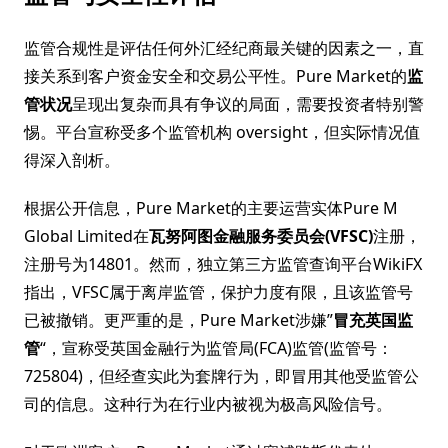
监管合规性是评估任何外汇经纪商最关键的因素之一，直
接关系到客户资金安全和交易公平性。Pure Market的
监
管状况
呈现出复杂而具有争议的局面，需要投资者特别警
惕。平台宣称受多个监管机构 oversight，但实际情况值
得深入剖析。
根据公开信息，Pure Market的主要运营实体Pure M
Global Limited在
瓦努阿图金融服务委员会(VFSC)
注册，
注册号为14801。然而，独立第三方监管查询平台WikiFX
指出，VFSC属于离岸监管，保护力度有限，且该监管号
已被撤销。更严重的是，Pure Market涉嫌”
冒充英国监
管
“，宣称受英国金融行为监管局(FCA)监管(监管号：
725804)，但经查实此为套牌行为，即冒用其他受监管公
司的信息。这种行为在行业内被视为极高风险信号。