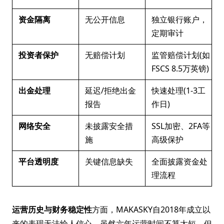
资金隔离
无公开信息
独立银行账户，
定期审计
投资者保护
无赔偿计划
监管赔偿计划(如
FSCS 8.5万英镑)
出金处理
延迟/拒绝出金
快速处理(1-3工
报告
作日)
网络安全
未披露安全措
SSL加密、2FA等
施
高级保护
平台透明度
关键信息缺失
全面披露资金处
理流程
运营历史与财务稳定性
方面，MAKASKY自2018年成立以
来的表现无法给人信心。虽然六年运营时间不算太短，但