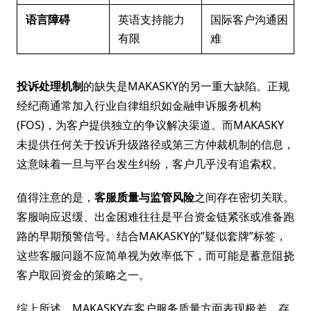
语言障碍
英语支持能力
国际客户沟通困
有限
难
投诉处理机制
的缺失是MAKASKY的另一重大缺陷。正规
经纪商通常加入行业自律组织如金融申诉服务机构
(FOS)，为客户提供独立的争议解决渠道。而MAKASKY
未提供任何关于投诉升级路径或第三方仲裁机制的信息，
这意味着一旦与平台发生纠纷，客户几乎没有追索权。
值得注意的是，
客服质量与监管风险
之间存在密切关联。
客服响应迟缓、出金困难往往是平台资金链紧张或准备跑
路的早期预警信号。结合MAKASKY的”疑似套牌”标签，
这些客服问题不应简单视为效率低下，而可能是蓄意阻挠
客户取回资金的策略之一。
综上所述，MAKASKY在客户服务质量方面表现极差，存