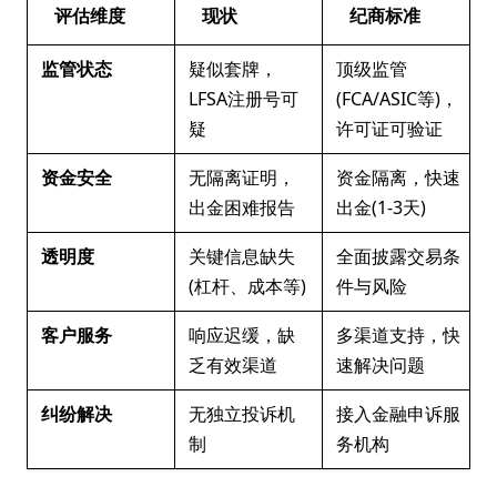
评估维度
现状
纪商标准
监管状态
疑似套牌，
顶级监管
LFSA注册号可
(FCA/ASIC等)，
疑
许可证可验证
资金安全
无隔离证明，
资金隔离，快速
出金困难报告
出金(1-3天)
透明度
关键信息缺失
全面披露交易条
(杠杆、成本等)
件与风险
客户服务
响应迟缓，缺
多渠道支持，快
乏有效渠道
速解决问题
纠纷解决
无独立投诉机
接入金融申诉服
制
务机构