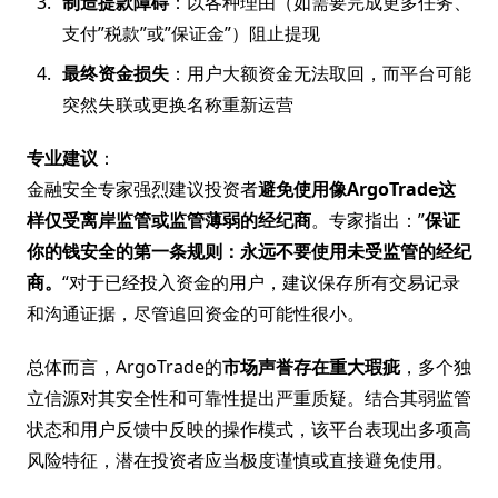
制造提款障碍
：以各种理由（如需要完成更多任务、
支付”税款”或”保证金”）阻止提现
最终资金损失
：用户大额资金无法取回，而平台可能
突然失联或更换名称重新运营
专业建议
：
金融安全专家强烈建议投资者
避免使用像ArgoTrade这
样仅受离岸监管或监管薄弱的经纪商
。专家指出：”
保证
你的钱安全的第一条规则：永远不要使用未受监管的经纪
商。
“对于已经投入资金的用户，建议保存所有交易记录
和沟通证据，尽管追回资金的可能性很小。
总体而言，ArgoTrade的
市场声誉存在重大瑕疵
，多个独
立信源对其安全性和可靠性提出严重质疑。结合其弱监管
状态和用户反馈中反映的操作模式，该平台表现出多项高
风险特征，潜在投资者应当极度谨慎或直接避免使用。