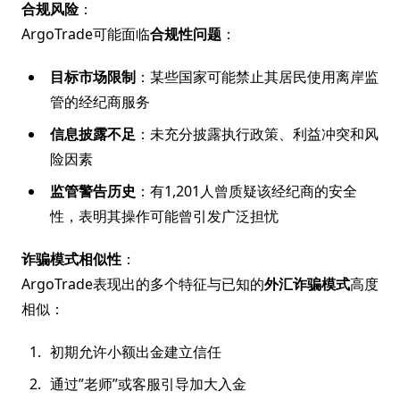
合规风险
：
ArgoTrade可能面临
合规性问题
：
目标市场限制
：某些国家可能禁止其居民使用离岸监
管的经纪商服务
信息披露不足
：未充分披露执行政策、利益冲突和风
险因素
监管警告历史
：有1,201人曾质疑该经纪商的安全
性，表明其操作可能曾引发广泛担忧
诈骗模式相似性
：
ArgoTrade表现出的多个特征与已知的
外汇诈骗模式
高度
相似：
初期允许小额出金建立信任
通过”老师”或客服引导加大入金