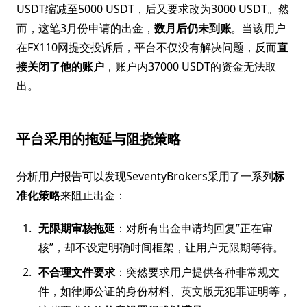
USDT缩减至5000 USDT，后又要求改为3000 USDT。然
而，这笔3月份申请的出金，
数月后仍未到账
。当该用户
在FX110网提交投诉后，平台不仅没有解决问题，反而
直
接关闭了他的账户
，账户内37000 USDT的资金无法取
出。
平台采用的拖延与阻挠策略
分析用户报告可以发现SeventyBrokers采用了一系列
标
准化策略
来阻止出金：
无限期审核拖延
：对所有出金申请均回复”正在审
核”，却不设定明确时间框架，让用户无限期等待。
不合理文件要求
：突然要求用户提供各种非常规文
件，如律师公证的身份材料、英文版无犯罪证明等，