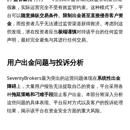
假象，实际运营完全不受有效监管约束。这种模式下，平
台可以
随意操纵交易条件、限制出金甚至直接侵吞客户资
金
，而投资者几乎无法通过监管渠道获得救济。考虑到这
些发现，潜在投资者应当
极端谨慎
对待该平台的任何监管
声明，最好完全避免与其进行任何交易。
用户出金问题与投诉分析
SeventyBrokers最为突出的运营问题体现在
系统性出金
障碍
上，大量用户报告无法提取自己的资金，平台采用各
种
拖延策略和刁难手段
阻止客户出金。本部分将深入分析
这些问题的具体表现、平台应对方式以及客户的投诉处理
结果，揭示该平台在资金安全方面的重大风险。