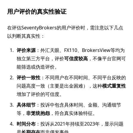
用户评价的真实性验证
在评估SeventyBrokers的用户评价时，需注意以下几点
以判断其真实性：
评价来源
：外汇天眼、FX110、BrokersView等均为
独立第三方平台，评价
可信度较高
，不像平台官网可
能筛选或伪造评价。
评价一致性
：不同用户在不同时间、不同平台反映的
问题高度一致（主要是出金困难），这种
模式重复性
增加了评价的可信度。
具体细节
：投诉中包含具体时间、金额、沟通细节
等，
非笼统抱怨
，符合真实体验特征。
时间分布
：投诉从2021年持续至2023年，显示问题
是
长期存在
而非偶发事件。