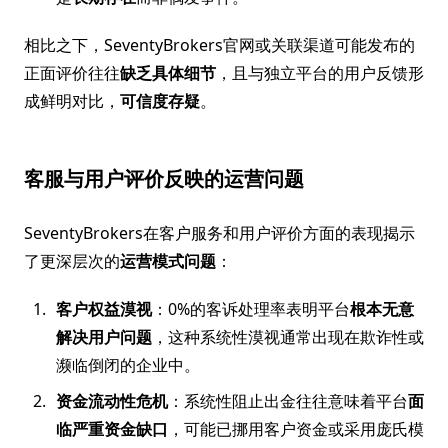
相比之下，SeventyBrokers官网或关联渠道可能发布的
正面评价往往
缺乏具体细节
，且与独立平台的用户反馈形
成鲜明对比，
可信度存疑
。
客服与用户评价反映的运营问题
SeventyBrokers在客户服务和用户评价方面的表现揭示
了更深层次的
运营模式问题
：
客户权益漠视
：0%的客诉处理率表明平台
根本无意
解决用户问题
，这种系统性漠视通常出现在欺诈性或
濒临倒闭的企业中。
资金流动性危机
：系统性阻止出金往往意味着平台
面
临严重资金缺口
，可能已挪用客户资金或采用庞氏模