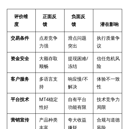
评价维
正面反
负面反
度
馈
馈
潜在影响
交易条件
点差竞争
滑点问题
执行质量争
力强
突出
议
资金安全
大额存取
提现困难/
信任危机风
顺畅
冻结
险
客户服务
多语言支
响应慢/不
体验不一致
持
解决
性
平台技术
MT4稳定
自有平台
技术竞争力
性好
功能有限
局限
营销宣传
产品种类
夸大收益
合规与道德
丰富
嫌疑
风险