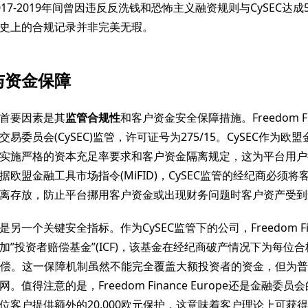
17-2019年间曾因违反反洗钱和恐怖主义融资规则与CySEC达成5
史上的合规记录并非完美无瑕。
与资金保障
首要因素是其
监管合规性
和客户资金安全保障措施。Freedom Fina
易委员会(CySEC)监管，许可证号为275/15。CySEC作为欧
实施严格的资本充足率要求和客户资金隔离规定，这为平台用户
欧盟金融工具市场指令(MiFID)，CySEC监管的经纪商必须
离存放，防止平台挪用客户资金或出现财务问题时客户资产受到
是另一个关键安全指标。作为CySEC监管下的公司，Freedom Finan
加”投资者赔偿基金”(ICF)，该基金在经纪商破产情况下为每位
元的赔偿。这一保障机制虽然不能完全覆盖大额投资者的资金，但为
。值得注意的是，Freedom Finance Europe还是金融委
位客户提供额外的20,000欧元保护，这意味着客户理论上可获