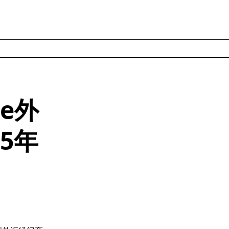
pe外
5年