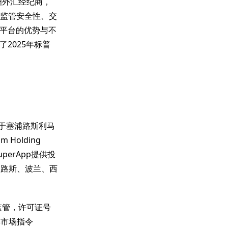
的欧洲外汇经纪商，
将从监管安全性、交
平台的优势与不
2025年标普
部位于塞浦路斯利马
m Holding
perApp提供投
浦路斯、波兰、西
C)监管，许可证号
具市场指令