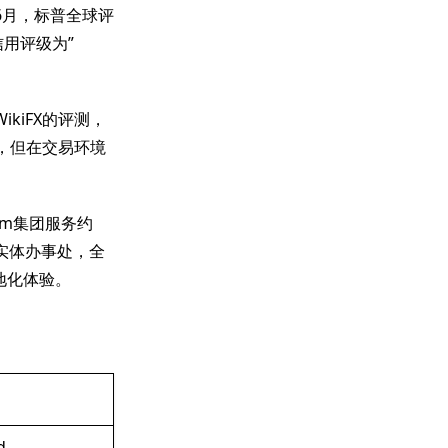
年6月，标普全球评
其信用评级为”
kiFX的评测，
可，但在交易环境
dom集团服务约
有实体办事处，全
地化体验。
d